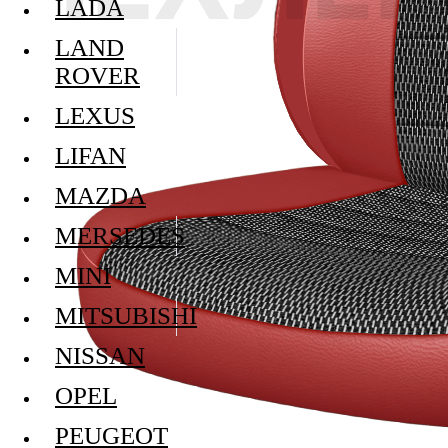
LADA
LAND
ROVER
LEXUS
LIFAN
MAZDA
MERSEDES
MINI
MITSUBISHI
NISSAN
OPEL
PEUGEOT