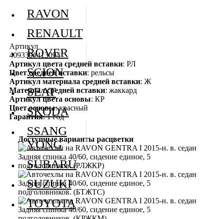
RAVON
RENAULT
Артикул
ROVER
409339#413094
Артикул цвета средней вставки
: РЛ
SCION
Цвет средней вставки
: рельсы
Артикул материала средней вставки
: Ж
SEAT
Материал средней вставки
: жаккард
Артикул цвета основы
: КР
Цвет основы
: красный
SKODA
Гарантия
: 1 год
SSANG
Доступные варианты расцветки
YONG
SUBARU
SUZUKI
TOYOTA