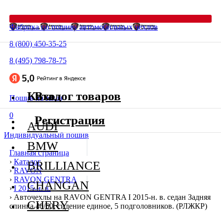
Фабрика по пошиву автомобильных чехлов
8 (800) 450-35-25
8 (495) 798-78-75
Каталог товаров
Вход
Пошив на заказ
0
Регистрация
AUDI
Индивидуальный пошив
BMW
Главная страница
›
Каталог
BRILLIANCE
›
RAVON
›
RAVON GENTRA
CHANGAN
›
I 2015-н. в.
›
Авточехлы на RAVON GENTRA I 2015-н. в. седан Задняя
CHERY
спинка 40/60, сидение единое, 5 подголовников. (РЛЖКР)