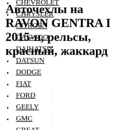
CHEVROLET
Авточехлы на
CHRYSLER
RAVON GENTRA I
CITROEN
2015-н, рельсы,
DAEWOO
красный, жаккард
DAIHATSU
DATSUN
DODGE
FIAT
FORD
GEELY
GMC
GREAT