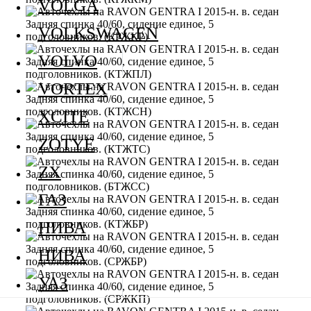
VOLGA
VOLKSWAGEN
VOLVO
VORTEX
XCITE
ZOTYE
ZX
ГАЗ
НИВА
НИВА
УАЗ