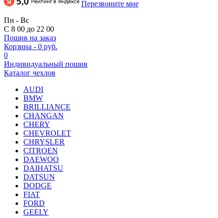
Перезвоните мне
Пн - Вс
С 8 00 до 22 00
Пошив на заказ
Корзина
-
0 руб.
0
Индивидуальный пошив
Каталог чехлов
AUDI
BMW
BRILLIANCE
CHANGAN
CHERY
CHEVROLET
CHRYSLER
CITROEN
DAEWOO
DAIHATSU
DATSUN
DODGE
FIAT
FORD
GEELY