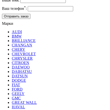
Ваше имя:
*
Ваш телефон
:
Марки
AUDI
BMW
BRILLIANCE
CHANGAN
CHERY
CHEVROLET
CHRYSLER
CITROEN
DAEWOO
DAIHATSU
DATSUN
DODGE
FIAT
FORD
GEELY
GMC
GREAT WALL
HAVAL