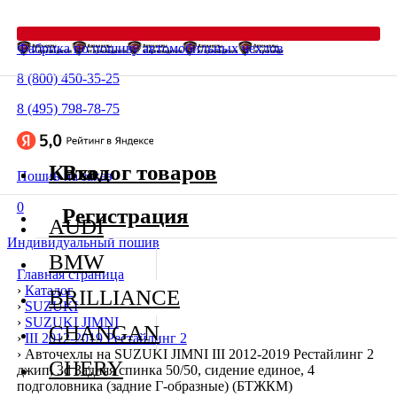
Фабрика по пошиву автомобильных чехлов
8 (800) 450-35-25
8 (495) 798-78-75
Каталог товаров
Вход
Пошив на заказ
0
Регистрация
AUDI
Индивидуальный пошив
BMW
Главная страница
›
Каталог
BRILLIANCE
›
SUZUKI
›
SUZUKI JIMNI
CHANGAN
›
III 2012-2019 Рестайлинг 2
›
Авточехлы на SUZUKI JIMNI III 2012-2019 Рестайлинг 2
CHERY
джип, 3d Задняя спинка 50/50, сидение единое, 4
подголовника (задние Г-образные) (БТЖКМ)