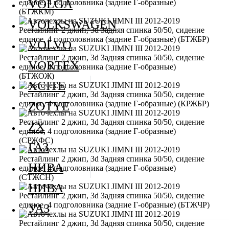
VOLGA
VOLKSWAGEN
VOLVO
VORTEX
XCITE
ZOTYE
ZX
ГАЗ
НИВА
НИВА
УАЗ