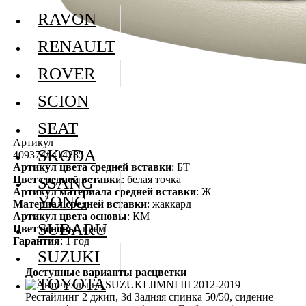
RAVON
RENAULT
ROVER
SCION
SEAT
Артикул
SKODA
409374#414285
Артикул цвета средней вставки
: БТ
Цвет средней вставки
: белая точка
SSANG
Артикул материала средней вставки
: Ж
YONG
Материал средней вставки
: жаккард
Артикул цвета основы
: КМ
SUBARU
Цвет основы
: крем
Гарантия
: 1 год
SUZUKI
Доступные варианты расцветки
TOYOTA