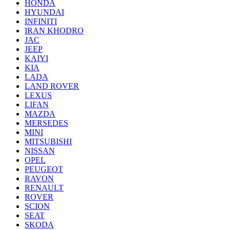
HONDA
HYUNDAI
INFINITI
IRAN KHODRO
JAC
JEEP
KAIYI
KIA
LADA
LAND ROVER
LEXUS
LIFAN
MAZDA
MERSEDES
MINI
MITSUBISHI
NISSAN
OPEL
PEUGEOT
RAVON
RENAULT
ROVER
SCION
SEAT
SKODA