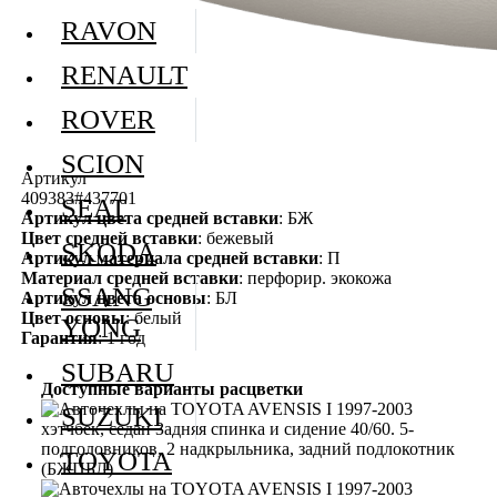
RAVON
RENAULT
ROVER
SCION
Артикул
409383#437701
SEAT
Артикул цвета средней вставки
: БЖ
Цвет средней вставки
: бежевый
SKODA
Артикул материала средней вставки
: П
Материал средней вставки
: перфорир. экокожа
SSANG
Артикул цвета основы
: БЛ
Цвет основы
: белый
YONG
Гарантия
: 1 год
SUBARU
Доступные варианты расцветки
SUZUKI
TOYOTA