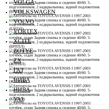
VOLGA
VOLKSWAGEN
VOLVO
VORTEX
XCITE
ZOTYE
ZX
ГАЗ
НИВА
НИВА
УАЗ