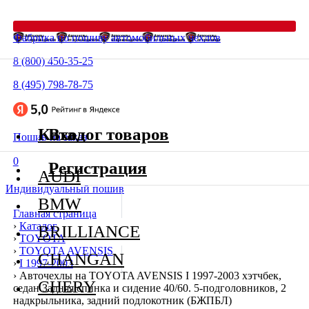
Фабрика по пошиву автомобильных чехлов
8 (800) 450-35-25
8 (495) 798-78-75
Каталог товаров
Вход
Пошив на заказ
0
Регистрация
AUDI
Индивидуальный пошив
BMW
Главная страница
›
Каталог
BRILLIANCE
›
TOYOTA
›
TOYOTA AVENSIS
CHANGAN
›
I 1997-2003
›
Авточехлы на TOYOTA AVENSIS I 1997-2003 хэтчбек,
CHERY
седан Задняя спинка и сидение 40/60. 5-подголовников, 2
надкрыльника, задний подлокотник (БЖПБЛ)