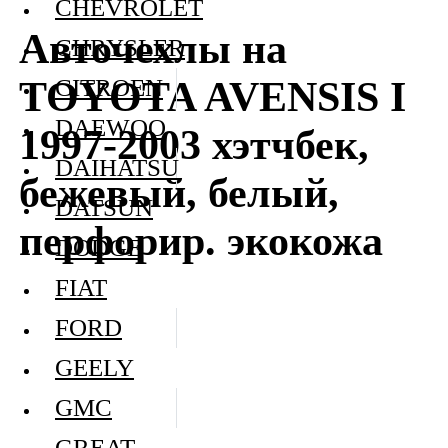
CHEVROLET
Авточехлы на
CHRYSLER
TOYOTA AVENSIS I
CITROEN
DAEWOO
1997-2003 хэтчбек,
DAIHATSU
бежевый, белый,
DATSUN
перфорир. экокожа
DODGE
FIAT
FORD
GEELY
GMC
GREAT