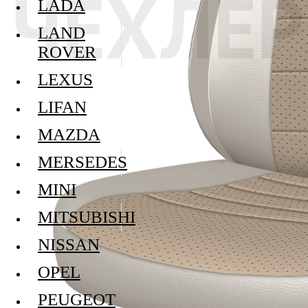
LADA
LAND
ROVER
LEXUS
LIFAN
MAZDA
MERSEDES
MINI
MITSUBISHI
NISSAN
OPEL
PEUGEOT