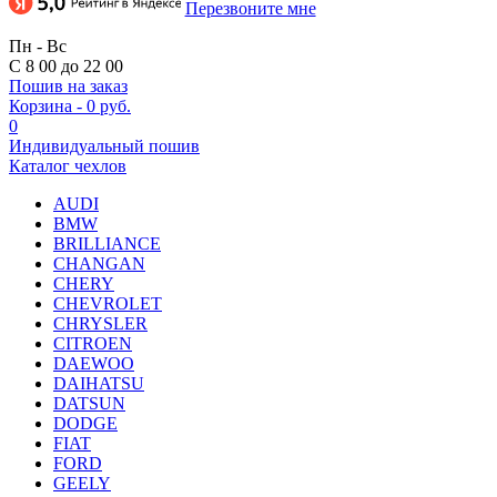
Перезвоните мне
Пн - Вс
С 8 00 до 22 00
Пошив на заказ
Корзина
-
0 руб.
0
Индивидуальный пошив
Каталог чехлов
AUDI
BMW
BRILLIANCE
CHANGAN
CHERY
CHEVROLET
CHRYSLER
CITROEN
DAEWOO
DAIHATSU
DATSUN
DODGE
FIAT
FORD
GEELY