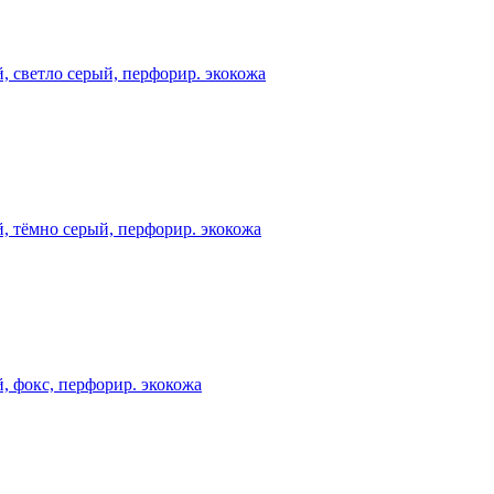
светло серый, перфорир. экокожа
тёмно серый, перфорир. экокожа
фокс, перфорир. экокожа