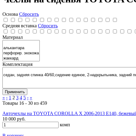
Основа
Сбросить
Средняя вставка
Сбросить
Материал
Комплектация
«
‹
1
2
3
4
5
›
»
Товары 16 - 30 из 459
Авточехлы на TOYOTA COROLLA X 2006-2013 E140, бежевый, 
10 000 руб.
комп
В корзину