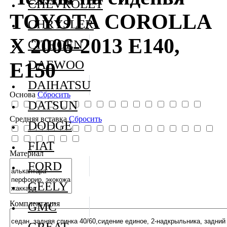
CHEVROLET
TOYOTA COROLLA
CHRYSLER
X 2006-2013 E140,
CITROEN
DAEWOO
E150
DAIHATSU
Основа
Сбросить
DATSUN
Средняя вставка
Сбросить
DODGE
FIAT
Материал
FORD
GEELY
Комплектация
GMC
GREAT