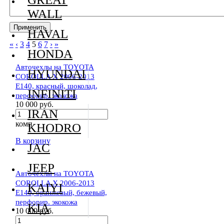
WALL
HAVAL
«
‹
3
4
5
6
7
›
»
HONDA
Авточехлы на TOYOTA
HYUNDAI
COROLLA X 2006-2013
E140, красный, шоколад,
INFINITI
перфорир. экокожа
10 000 руб.
IRAN
комп
KHODRO
В корзину
JAC
JEEP
Авточехлы на TOYOTA
COROLLA X 2006-2013
KAIYI
E140, оранжевый, бежевый,
перфорир. экокожа
KIA
10 000 руб.