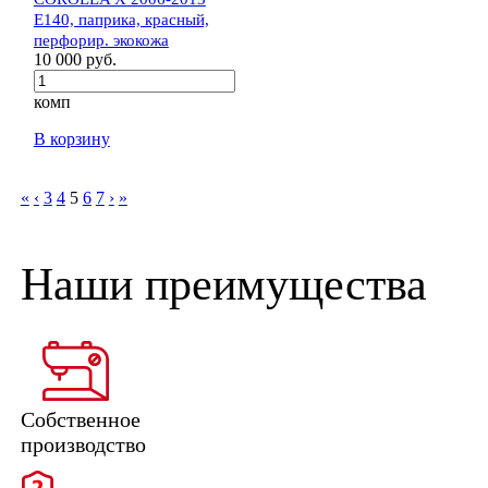
E140, паприка, красный,
перфорир. экокожа
10 000 руб.
комп
В корзину
«
‹
3
4
5
6
7
›
»
Наши преимущества
Собственное
производство