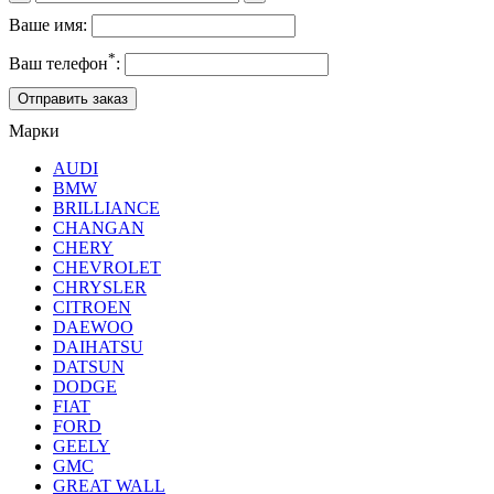
Ваше имя:
*
Ваш телефон
:
Марки
AUDI
BMW
BRILLIANCE
CHANGAN
CHERY
CHEVROLET
CHRYSLER
CITROEN
DAEWOO
DAIHATSU
DATSUN
DODGE
FIAT
FORD
GEELY
GMC
GREAT WALL