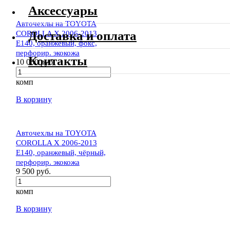
Аксессуары
Авточехлы на TOYOTA
COROLLA X 2006-2013
Доставка и оплата
E140, оранжевый, фокс,
перфорир. экокожа
Контакты
10 000 руб.
комп
В корзину
Авточехлы на TOYOTA
COROLLA X 2006-2013
E140, оранжевый, чёрный,
перфорир. экокожа
9 500 руб.
комп
В корзину