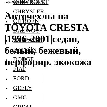
CHEVROLET
подголовника. (БЛПБЖ)
CHRYSLER
Авточехлы на
CITROEN
TOYOTA CRESTA
DAEWOO
|1996-2001|седан,
DAIHATSU
белый, бежевый,
DATSUN
DODGE
перфорир. экокожа
FIAT
FORD
GEELY
GMC
GREAT