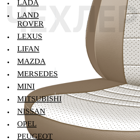
LADA
LAND
ROVER
LEXUS
LIFAN
MAZDA
MERSEDES
MINI
MITSUBISHI
NISSAN
OPEL
PEUGEOT