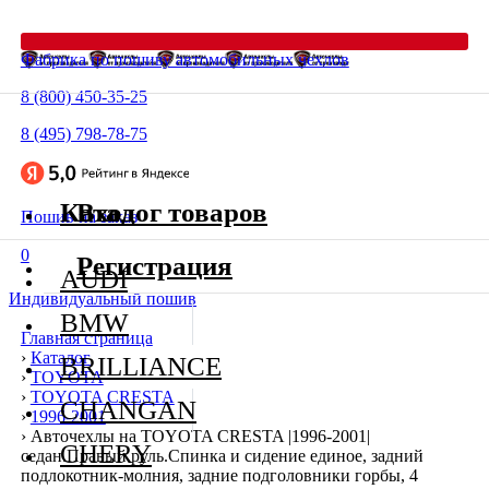
Фабрика по пошиву автомобильных чехлов
8 (800) 450-35-25
8 (495) 798-78-75
Каталог товаров
Вход
Пошив на заказ
0
Регистрация
AUDI
Индивидуальный пошив
BMW
Главная страница
›
Каталог
BRILLIANCE
›
TOYOTA
›
TOYOTA CRESTA
CHANGAN
›
1996-2001
›
Авточехлы на TOYOTA CRESTA |1996-2001|
CHERY
седан.Правый руль.Спинка и сидение единое, задний
подлокотник-молния, задние подголовники горбы, 4