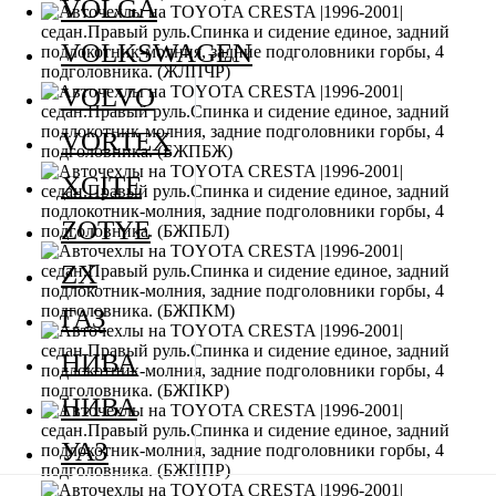
VOLGA
VOLKSWAGEN
VOLVO
VORTEX
XCITE
ZOTYE
ZX
ГАЗ
НИВА
НИВА
УАЗ