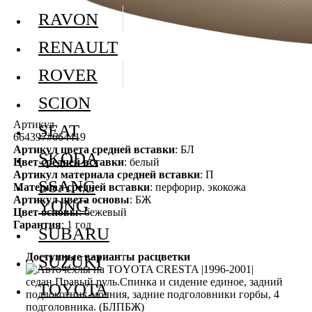
RAVON
RENAULT
ROVER
SCION
Артикул
SEAT
664397#664419
Артикул цвета средней вставки
: БЛ
SKODA
Цвет средней вставки
: белый
Артикул материала средней вставки
: П
SSANG
Материал средней вставки
: перфорир. экокожа
Артикул цвета основы
: БЖ
YONG
Цвет основы
: бежевый
Гарантия
: 1 год
SUBARU
Доступные варианты расцветки
SUZUKI
TOYOTA