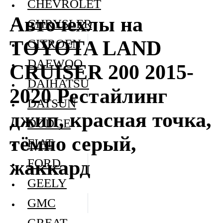
CHEVROLET
Авточехлы на
CHRYSLER
TOYOTA LAND
CITROEN
DAEWOO
CRUISER 200 2015-
DAIHATSU
2020 Рестайлинг
DATSUN
джип, красная точка,
DODGE
тёмно серый,
FIAT
жаккард
FORD
GEELY
GMC
GREAT