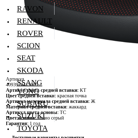
RAVON
RENAULT
ROVER
SCION
SEAT
SKODA
Артикул
SSANG
409397#415065
YONG
Артикул цвета средней вставки
: КТ
Цвет средней вставки
: красная точка
Артикул материала средней вставки
: Ж
SUBARU
Материал средней вставки
: жаккард
Артикул цвета основы
: ТС
SUZUKI
Цвет основы
: тёмно серый
Гарантия
: 1 год
TOYOTA
Доступные варианты расцветки