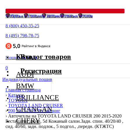
Фабрика по пошиву автомобильных чехлов
8 (800) 450-35-25
8 (495) 798-78-75
Каталог товаров
Вход
Пошив на заказ
0
Регистрация
AUDI
Индивидуальный пошив
BMW
Главная страница
›
Каталог
BRILLIANCE
›
TOYOTA
›
TOYOTA LAND CRUISER
CHANGAN
›
200 2015-2020 Рестайлинг
›
Авточехлы на TOYOTA LAND CRUISER 200 2015-2020
CHERY
Рестайлинг джип, 5d Кожаный салон.Задн. спин. 40/20/40 ,
сид. 40/60, задн. подлок., 5 подгол., ,передн. (КТЖТС)