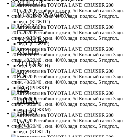
VOLGA
VOLKSWAGEN
VOLVO
VORTEX
XCITE
ZOTYE
ZX
ГАЗ
НИВА
НИВА
УАЗ