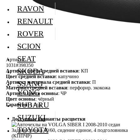
RAVON
RENAULT
ROVER
SCION
SEAT
Артикул
1031#398350
SKODA
Артикул цвета средней вставки
: КП
Цвет средней вставки
: капучино
Артикул материала средней вставки
: П
SSANG
Материал средней вставки
: перфорир. экокожа
YONG
Артикул цвета основы
: ЧР
Цвет основы
: чёрный
SUBARU
Гарантия
: 1 год
SUZUKI
Доступные варианты расцветки
TOYOTA