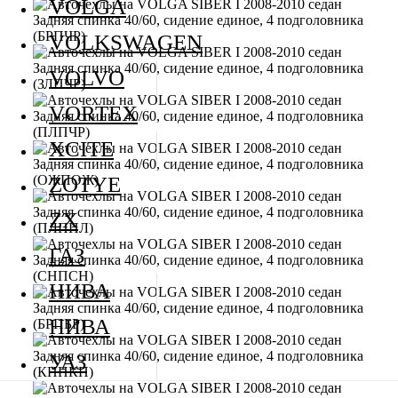
VOLGA
VOLKSWAGEN
VOLVO
VORTEX
XCITE
ZOTYE
ZX
ГАЗ
НИВА
НИВА
УАЗ