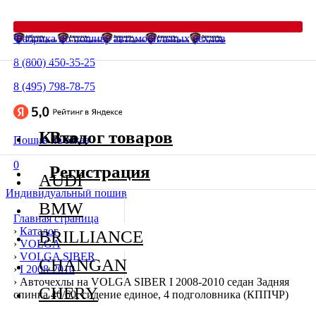
Фабрика по пошиву автомобильных чехлов
8 (800) 450-35-25
8 (495) 798-78-75
Каталог товаров
Вход
Пошив на заказ
0
Регистрация
AUDI
Индивидуальный пошив
BMW
Главная страница
›
Каталог
BRILLIANCE
›
VOLGA
›
VOLGA SIBER
CHANGAN
›
I 2008-2010
›
Авточехлы на VOLGA SIBER I 2008-2010 седан Задняя
CHERY
спинка 40/60, сидение единое, 4 подголовника (КППЧР)