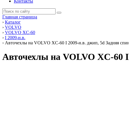
Контакты
Главная страница
›
Каталог
›
VOLVO
›
VOLVO XC-60
›
I 2009-н.в.
›
Авточехлы на VOLVO XC-60 I 2009-н.в. джип, 5d Задняя спин
Авточехлы на VOLVO XC-60 I 