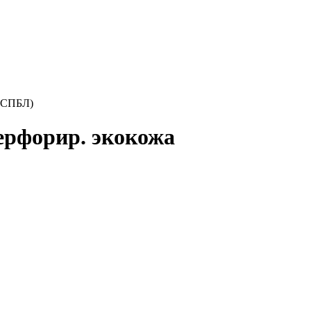
(ТСПБЛ)
ерфорир. экокожа