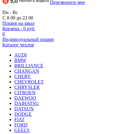
Перезвоните мне
Пн - Вс
С 8 00 до 22 00
Пошив на заказ
Корзина
-
0 руб.
0
Индивидуальный пошив
Каталог чехлов
AUDI
BMW
BRILLIANCE
CHANGAN
CHERY
CHEVROLET
CHRYSLER
CITROEN
DAEWOO
DAIHATSU
DATSUN
DODGE
FIAT
FORD
GEELY