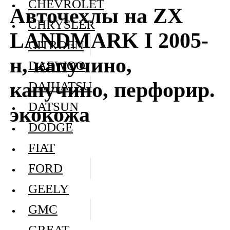
CHEVROLET
Авточехлы на ZX
CHRYSLER
LANDMARK I 2005-
CITROEN
н, капучино,
DAEWOO
капучино, перфорир.
DAIHATSU
DATSUN
экокожа
DODGE
FIAT
FORD
GEELY
GMC
GREAT