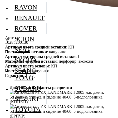
RAVON
RENAULT
ROVER
Артикул
SCION
1028#200130
Артикул цвета средней вставки
: КП
SEAT
Цвет средней вставки
: капучино
Артикул материала средней вставки
: П
SKODA
Материал средней вставки
: перфорир. экокожа
Артикул цвета основы
: КП
SSANG
Цвет основы
: капучино
Гарантия
: 1 год
YONG
SUBARU
Доступные варианты расцветки
SUZUKI
TOYOTA