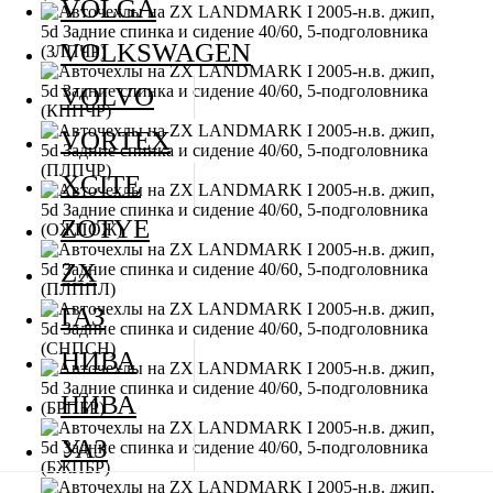
VOLGA
VOLKSWAGEN
VOLVO
VORTEX
XCITE
ZOTYE
ZX
ГАЗ
НИВА
НИВА
УАЗ