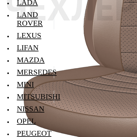
LADA
LAND
ROVER
LEXUS
LIFAN
MAZDA
MERSEDES
MINI
MITSUBISHI
NISSAN
OPEL
PEUGEOT