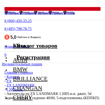
Фабрика по пошиву автомобильных чехлов
8 (800) 450-35-25
8 (495) 798-78-75
Каталог товаров
Вход
Пошив на заказ
0
Регистрация
AUDI
Индивидуальный пошив
BMW
Главная страница
›
Каталог
BRILLIANCE
›
ZX
›
ZX LANDMARK
CHANGAN
›
I 2005-н.в.
›
Авточехлы на ZX LANDMARK I 2005-н.в. джип, 5d
CHERY
Задние спинка и сидение 40/60, 5-подголовника (КППКП)