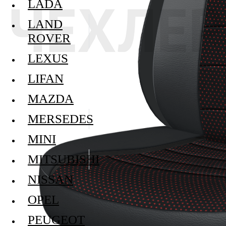
LADA
LAND
ROVER
LEXUS
LIFAN
MAZDA
MERSEDES
MINI
MITSUBISHI
NISSAN
OPEL
PEUGEOT