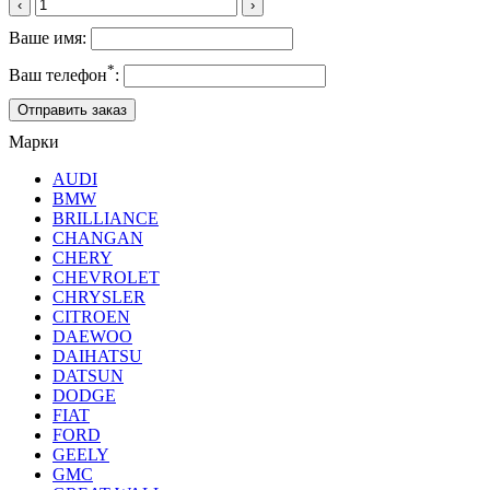
‹
›
Ваше имя:
*
Ваш телефон
:
Марки
AUDI
BMW
BRILLIANCE
CHANGAN
CHERY
CHEVROLET
CHRYSLER
CITROEN
DAEWOO
DAIHATSU
DATSUN
DODGE
FIAT
FORD
GEELY
GMC