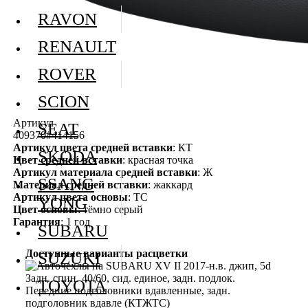
RAVON
RENAULT
ROVER
SCION
Артикул
SEAT
409370#414156
Артикул цвета средней вставки
: КТ
SKODA
Цвет средней вставки
: красная точка
Артикул материала средней вставки
: Ж
SSANG
Материал средней вставки
: жаккард
Артикул цвета основы
: ТС
YONG
Цвет основы
: тёмно серый
Гарантия
: 1 год
SUBARU
Доступные варианты расцветки
SUZUKI
TOYOTA