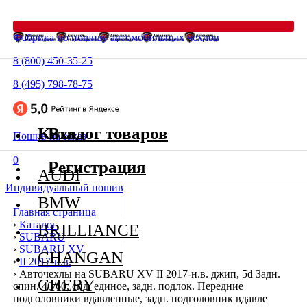
Фабрика по пошиву автомобильных чехлов
8 (800) 450-35-25
8 (495) 798-78-75
Каталог товаров
Вход
Пошив на заказ
0
Регистрация
AUDI
Индивидуальный пошив
BMW
Главная страница
›
Каталог
BRILLIANCE
›
SUBARU
›
SUBARU XV
CHANGAN
›
II 2017-н.в.
›
Авточехлы на SUBARU XV II 2017-н.в. джип, 5d Задн.
CHERY
спин. 40/60, сид. единое, задн. подлок. Передние
подголовники вдавленные, задн. подголовник вдавле