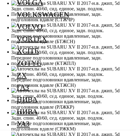
VOLGA
VOLKSWAGEN
VOLVO
VORTEX
XCITE
ZOTYE
ZX
ГАЗ
НИВА
НИВА
УАЗ