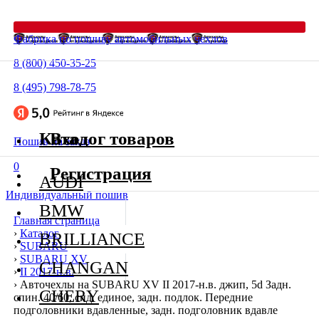
Фабрика по пошиву автомобильных чехлов
8 (800) 450-35-25
8 (495) 798-78-75
Каталог товаров
Вход
Пошив на заказ
0
Регистрация
AUDI
Индивидуальный пошив
BMW
Главная страница
›
Каталог
BRILLIANCE
›
SUBARU
›
SUBARU XV
CHANGAN
›
II 2017-н.в.
›
Авточехлы на SUBARU XV II 2017-н.в. джип, 5d Задн.
CHERY
спин. 40/60, сид. единое, задн. подлок. Передние
подголовники вдавленные, задн. подголовник вдавле