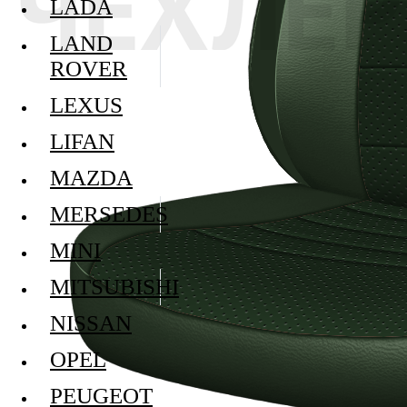
LADA
LAND
ROVER
LEXUS
LIFAN
MAZDA
MERSEDES
MINI
MITSUBISHI
NISSAN
OPEL
PEUGEOT