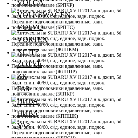
VOLGA
VOLKSWAGEN
VOLVO
VORTEX
XCITE
ZOTYE
ZX
ГАЗ
НИВА
НИВА
УАЗ