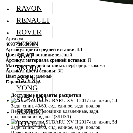
RAVON
RENAULT
ROVER
Артикул
SCION
409370#680934
Артикул цвета средней вставки
: ЗЛ
SEAT
Цвет средней вставки
: зелёный
Артикул материала средней вставки
: П
Материал средней вставки
: перфорир. экокожа
SKODA
Артикул цвета основы
: ЗЛ
Цвет основы
: зелёный
SSANG
Гарантия
: 1 год
YONG
Доступные варианты расцветки
SUBARU
SUZUKI
TOYOTA