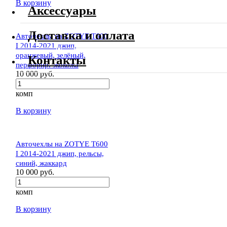
В корзину
Аксессуары
Доставка и оплата
Авточехлы на ZOTYE T600
I 2014-2021 джип,
оранжевый, зелёный,
Контакты
перфорир. экокожа
10 000 руб.
комп
В корзину
Авточехлы на ZOTYE T600
I 2014-2021 джип, рельсы,
синий, жаккард
10 000 руб.
комп
В корзину