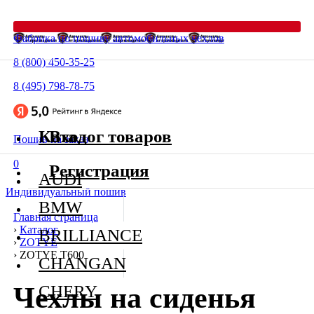
Фабрика по пошиву автомобильных чехлов
8 (800) 450-35-25
8 (495) 798-78-75
Каталог товаров
Вход
Пошив на заказ
0
Регистрация
AUDI
Индивидуальный пошив
BMW
Главная страница
›
Каталог
BRILLIANCE
›
ZOTYE
›
ZOTYE T600
CHANGAN
Чехлы на сиденья
CHERY