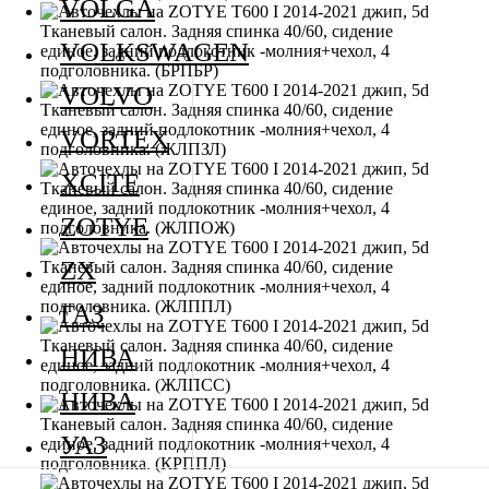
VOLGA
VOLKSWAGEN
VOLVO
VORTEX
XCITE
ZOTYE
ZX
ГАЗ
НИВА
НИВА
УАЗ