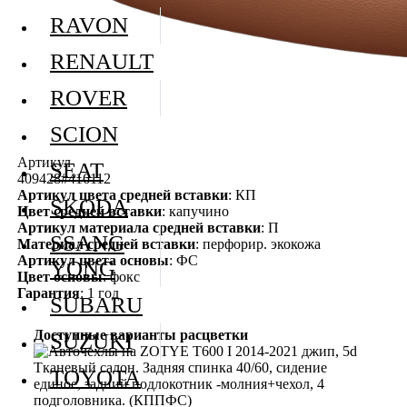
RAVON
RENAULT
ROVER
SCION
Артикул
SEAT
409428#416112
Артикул цвета средней вставки
: КП
SKODA
Цвет средней вставки
: капучино
Артикул материала средней вставки
: П
SSANG
Материал средней вставки
: перфорир. экокожа
Артикул цвета основы
: ФС
YONG
Цвет основы
: фокс
Гарантия
: 1 год
SUBARU
Доступные варианты расцветки
SUZUKI
TOYOTA