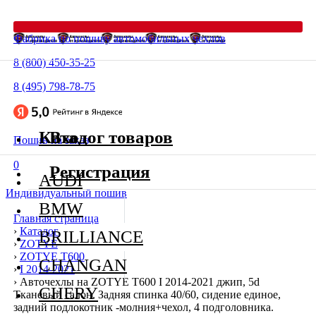
Фабрика по пошиву автомобильных чехлов
8 (800) 450-35-25
8 (495) 798-78-75
Каталог товаров
Вход
Пошив на заказ
0
Регистрация
AUDI
Индивидуальный пошив
BMW
Главная страница
›
Каталог
BRILLIANCE
›
ZOTYE
›
ZOTYE T600
CHANGAN
›
I 2014-2021
›
Авточехлы на ZOTYE T600 I 2014-2021 джип, 5d
CHERY
Тканевый салон. Задняя спинка 40/60, сидение единое,
задний подлокотник -молния+чехол, 4 подголовника.