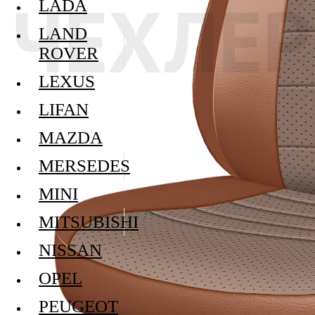
LADA
LAND
ROVER
LEXUS
LIFAN
MAZDA
MERSEDES
MINI
MITSUBISHI
NISSAN
OPEL
PEUGEOT