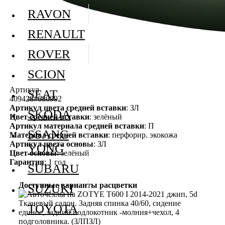
RAVON
RENAULT
ROVER
SCION
Артикул
SEAT
409428#680992
Артикул цвета средней вставки
: ЗЛ
SKODA
Цвет средней вставки
: зелёный
Артикул материала средней вставки
: П
SSANG
Материал средней вставки
: перфорир. экокожа
Артикул цвета основы
: ЗЛ
YONG
Цвет основы
: зелёный
Гарантия
: 1 год
SUBARU
Доступные варианты расцветки
SUZUKI
TOYOTA