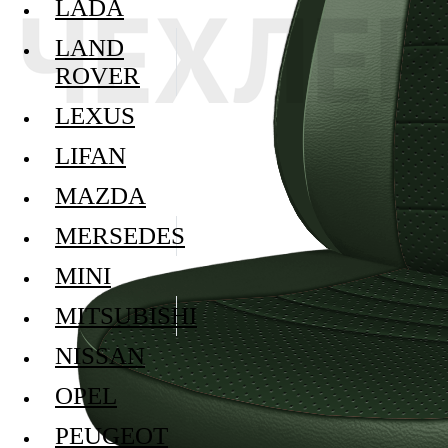
LADA
LAND
ROVER
LEXUS
LIFAN
MAZDA
MERSEDES
MINI
MITSUBISHI
NISSAN
OPEL
PEUGEOT