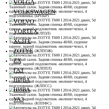
VOLGA
VOLKSWAGEN
VOLVO
VORTEX
XCITE
ZOTYE
ZX
ГАЗ
НИВА
НИВА
УАЗ