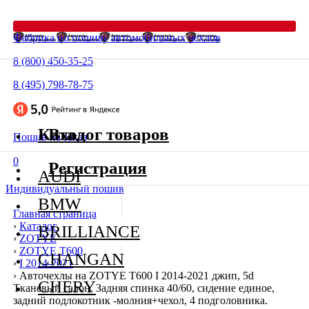
Фабрика по пошиву автомобильных чехлов
8 (800) 450-35-25
8 (495) 798-78-75
Каталог товаров
Вход
Пошив на заказ
0
Регистрация
AUDI
Индивидуальный пошив
BMW
Главная страница
›
Каталог
BRILLIANCE
›
ZOTYE
›
ZOTYE T600
CHANGAN
›
I 2014-2021
›
Авточехлы на ZOTYE T600 I 2014-2021 джип, 5d
CHERY
Тканевый салон. Задняя спинка 40/60, сидение единое,
задний подлокотник -молния+чехол, 4 подголовника.