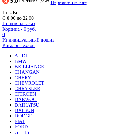
Перезвоните мне
Пн - Вс
С 8 00 до 22 00
Пошив на заказ
Корзина
-
0 руб.
0
Индивидуальный пошив
Каталог чехлов
AUDI
BMW
BRILLIANCE
CHANGAN
CHERY
CHEVROLET
CHRYSLER
CITROEN
DAEWOO
DAIHATSU
DATSUN
DODGE
FIAT
FORD
GEELY