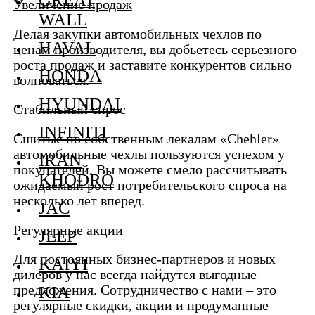
Увеличение продаж
WALL
Делая закупки автомобильных чехлов по
HAVAL
ценам производителя, вы добьетесь серьезного
роста продаж и заставите конкурентов сильно
HONDA
волноваться.
HYUNDAI
Стабильный спрос
INFINITI
Сшитые по собственным лекалам «Chehler»
автомобильные чехлы пользуются успехом у
IRAN
покупателей. Вы можете смело рассчитывать
KHODRO
ожидаемый рост потребительского спроса на
несколько лет вперед.
JAC
Регулярные акции
JEEP
Для постоянных бизнес-партнеров и новых
KAIYI
дилеров у нас всегда найдутся выгодные
KIA
предложения. Сотрудничество с нами – это
регулярные скидки, акции и продуманные