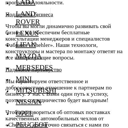
LADA
программы лояльности.
LAND
Поддержка бизнеса
ROVER
Чтобы вы могли динамично развивать свой
LEXUS
бизнес, мы обеспечим бесплатные
консультации менеджеров и специалистов
LIFAN
Фабрики «Chehler». Наши технологи,
конструкторы и мастера по монтажу ответят на
MAZDA
все интересующие вопросы.
MERSEDES
Надежное партнерство
MINI
Мы гарантируем ответственное и
добросовестное отношение к партнерам по
MITSUBISHI
бизнесу. У нас с Вами один путь к успеху,
поэтому сотрудничество будет выгодным!
NISSAN
Чтобы договориться об оптовых поставках
OPEL
качественных автомобильных чехлов от
PEUGEOT
«Chehler», достаточно связаться с нами по