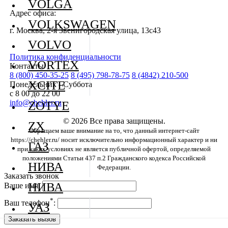
VOLGA
Адрес офиса:
VOLKSWAGEN
г. Москва, 2-я Звенигородская улица, 13с43
VOLVO
Политика конфиденциальности
VORTEX
Контакты
8 (800) 450-35-25
8 (495) 798-78-75
8 (4842) 210-500
XCITE
Понедельник - Суббота
с 8 00 до 22 00
info@chehler.ru
ZOTYE
© 2026 Все права защищены.
ZX
Обращаем ваше внимание на то, что данный интернет-сайт
https://chehler.ru/ носит исключительно информационный характер и ни
ГАЗ
при каких условиях не является публичной офертой, определяемой
положениями Статьи 437 п.2 Гражданского кодекса Российской
НИВА
Федерации.
Заказать звонок
НИВА
Ваше имя:
*
Ваш телефон
:
УАЗ