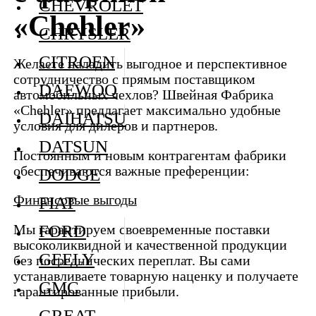
CHEVROLET
«Chehler»
CHRYSLER
CITROEN
Желаете наладить выгодное и перспективное
сотрудничество с прямым поставщиком
DAEWOO
автомобильных чехлов? Швейная Фабрика
«Chehler» предлагает максимально удобные
DAIHATSU
условия для дилеров и партнеров.
DATSUN
Постоянным и новым контрагентам фабрики
обеспечиваются важные преференции:
DODGE
Финансовые выгоды
FIAT
FORD
Мы гарантируем своевременные поставки
высоколиквидной и качественной продукции
GEELY
без посреднических переплат. Вы сами
устанавливаете товарную наценку и получаете
GMC
гарантированные прибыли.
GREAT