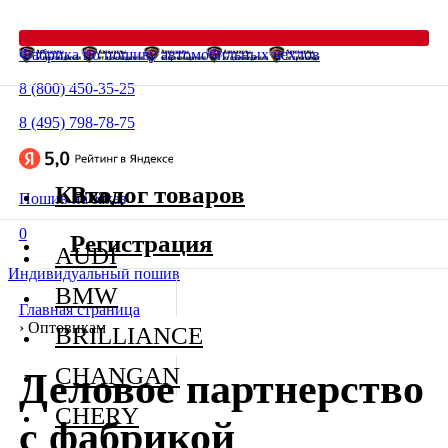
Фабрика по пошиву автомобильных чехлов
8 (800) 450-35-25
8 (495) 798-78-75
Каталог товаров
Вход
Пошив на заказ
0
Регистрация
AUDI
Индивидуальный пошив
BMW
Главная страница
›
Оптовикам
BRILLIANCE
CHANGAN
Деловое партнерство
CHERY
с фабрикой