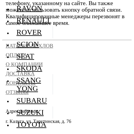
телефону, указанному на сайте. Вы также
RAVON
можете использовать кнопку обратной связи.
Квалифицированные менеджеры перезвонят в
RENAULT
самое ближайшее время.
ROVER
SCION
КАТАЛОГ ЧЕХЛОВ
SEAT
ОПЛАТА
О КОМПАНИИ
SKODA
ДОСТАВКА
SSANG
КОНТАКТЫ
YONG
ОТЗЫВЫ
SUBARU
SUZUKI
Адрес фабрики:
г. Калуга, ул. Тарутинская, д. 76
TOYOTA