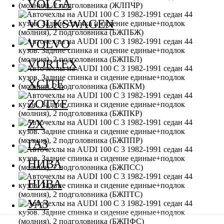
VOLGA
VOLKSWAGEN
VOLVO
VORTEX
XCITE
ZOTYE
ZX
ГАЗ
НИВА
НИВА
УАЗ