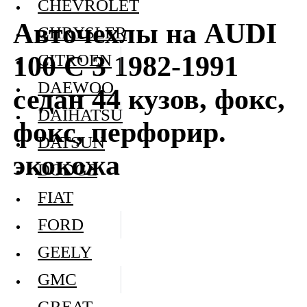
CHEVROLET
Авточехлы на AUDI
CHRYSLER
100 C 3 1982-1991
CITROEN
DAEWOO
седан 44 кузов, фокс,
DAIHATSU
фокс, перфорир.
DATSUN
экокожа
DODGE
FIAT
FORD
GEELY
GMC
GREAT