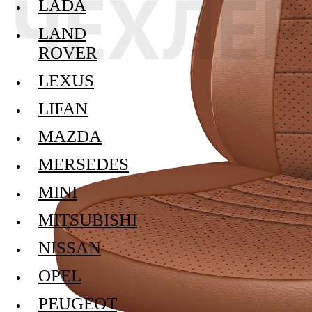
LADA
LAND
ROVER
LEXUS
LIFAN
MAZDA
MERSEDES
MINI
MITSUBISHI
NISSAN
OPEL
PEUGEOT