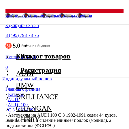
Фабрика по пошиву автомобильных чехлов
8 (800) 450-35-25
8 (495) 798-78-75
Каталог товаров
Вход
Пошив на заказ
0
Регистрация
AUDI
Индивидуальный пошив
BMW
Главная страница
›
Каталог
BRILLIANCE
›
AUDI
›
AUDI 100
CHANGAN
›
C 3 1982-1991
›
Авточехлы на AUDI 100 C 3 1982-1991 седан 44 кузов.
CHERY
Задние спинка и сидение единые+подлок (молния), 2
подголовника (ФСПФС)