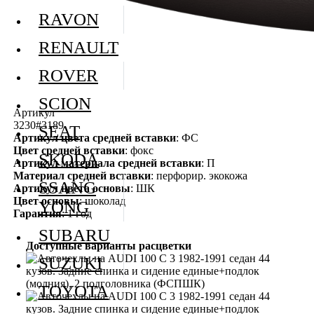
RAVON
RENAULT
ROVER
SCION
Артикул
3230#3189
SEAT
Артикул цвета средней вставки
: ФС
Цвет средней вставки
: фокс
SKODA
Артикул материала средней вставки
: П
Материал средней вставки
: перфорир. экокожа
SSANG
Артикул цвета основы
: ШК
Цвет основы
: шоколад
YONG
Гарантия
: 1 год
SUBARU
Доступные варианты расцветки
SUZUKI
TOYOTA