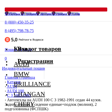
Фабрика по пошиву автомобильных чехлов
8 (800) 450-35-25
8 (495) 798-78-75
Каталог товаров
Вход
Пошив на заказ
0
Регистрация
AUDI
Индивидуальный пошив
BMW
Главная страница
›
Каталог
BRILLIANCE
›
AUDI
›
AUDI 100
CHANGAN
›
C 3 1982-1991
›
Авточехлы на AUDI 100 C 3 1982-1991 седан 44 кузов.
CHERY
Задние спинка и сидение единые+подлок (молния), 2
подголовника (ФСПШК)