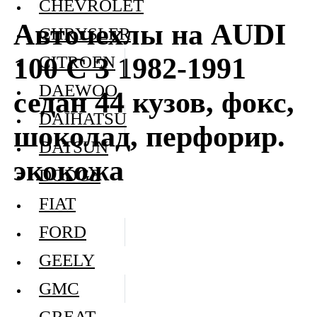
CHEVROLET
Авточехлы на AUDI
CHRYSLER
100 C 3 1982-1991
CITROEN
DAEWOO
седан 44 кузов, фокс,
DAIHATSU
шоколад, перфорир.
DATSUN
экокожа
DODGE
FIAT
FORD
GEELY
GMC
GREAT