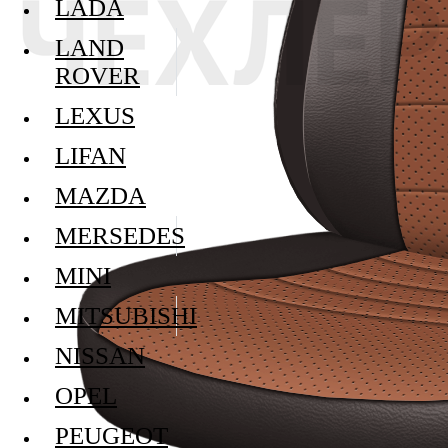
LADA
LAND
ROVER
LEXUS
LIFAN
MAZDA
MERSEDES
MINI
MITSUBISHI
NISSAN
OPEL
PEUGEOT