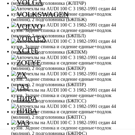
VOLGA
VOLKSWAGEN
VOLVO
VORTEX
XCITE
ZOTYE
ZX
ГАЗ
НИВА
НИВА
УАЗ