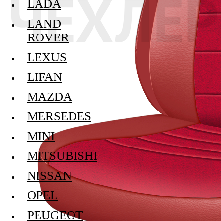
LADA
LAND
ROVER
LEXUS
LIFAN
MAZDA
MERSEDES
MINI
MITSUBISHI
NISSAN
OPEL
PEUGEOT