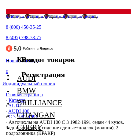
Фабрика по пошиву автомобильных чехлов
8 (800) 450-35-25
8 (495) 798-78-75
Каталог товаров
Вход
Пошив на заказ
0
Регистрация
AUDI
Индивидуальный пошив
BMW
Главная страница
›
Каталог
BRILLIANCE
›
AUDI
›
AUDI 100
CHANGAN
›
C 3 1982-1991
›
Авточехлы на AUDI 100 C 3 1982-1991 седан 44 кузов.
CHERY
Задние спинка и сидение единые+подлок (молния), 2
подголовника (КРАКР)