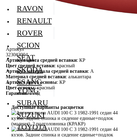
RAVON
RENAULT
ROVER
SCION
Артикул
3230#3004
SEAT
Артикул цвета средней вставки
: КР
Цвет средней вставки
: красный
SKODA
Артикул материала средней вставки
: А
Материал средней вставки
: алькантара
SSANG
Артикул цвета основы
: КР
Цвет основы
: красный
YONG
Гарантия
: 1 год
SUBARU
Доступные варианты расцветки
SUZUKI
TOYOTA