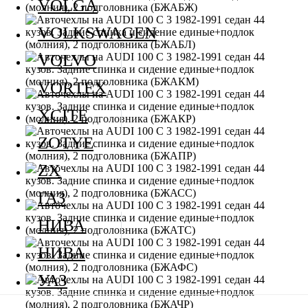
VOLGA
VOLKSWAGEN
VOLVO
VORTEX
XCITE
ZOTYE
ZX
ГАЗ
НИВА
НИВА
УАЗ