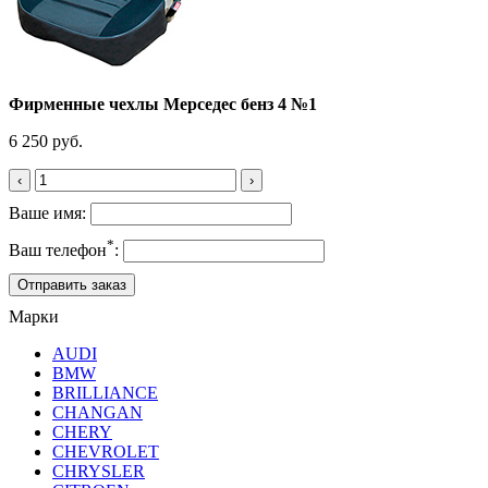
Фирменные чехлы Мерседес бенз 4 №1
6 250 руб.
‹
›
Ваше имя:
*
Ваш телефон
:
Марки
AUDI
BMW
BRILLIANCE
CHANGAN
CHERY
CHEVROLET
CHRYSLER