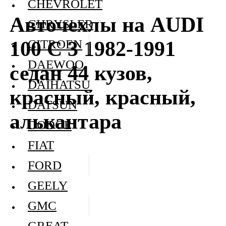
CHEVROLET
Авточехлы на AUDI
CHRYSLER
100 C 3 1982-1991
CITROEN
DAEWOO
седан 44 кузов,
DAIHATSU
красный, красный,
DATSUN
алькантара
DODGE
FIAT
FORD
GEELY
GMC
GREAT