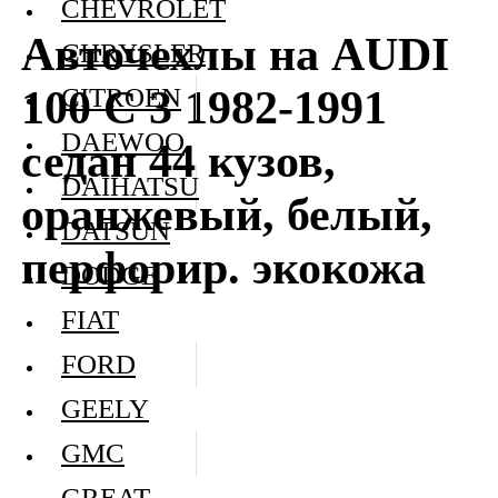
CHEVROLET
Авточехлы на AUDI
CHRYSLER
100 C 3 1982-1991
CITROEN
DAEWOO
седан 44 кузов,
DAIHATSU
оранжевый, белый,
DATSUN
перфорир. экокожа
DODGE
FIAT
FORD
GEELY
GMC
GREAT