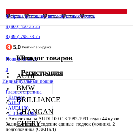
Фабрика по пошиву автомобильных чехлов
8 (800) 450-35-25
8 (495) 798-78-75
Каталог товаров
Вход
Пошив на заказ
0
Регистрация
AUDI
Индивидуальный пошив
BMW
Главная страница
›
Каталог
BRILLIANCE
›
AUDI
›
AUDI 100
CHANGAN
›
C 3 1982-1991
›
Авточехлы на AUDI 100 C 3 1982-1991 седан 44 кузов.
CHERY
Задние спинка и сидение единые+подлок (молния), 2
подголовника (ОЖПБЛ)