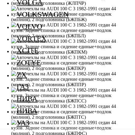
VOLGA
VOLKSWAGEN
VOLVO
VORTEX
XCITE
ZOTYE
ZX
ГАЗ
НИВА
НИВА
УАЗ