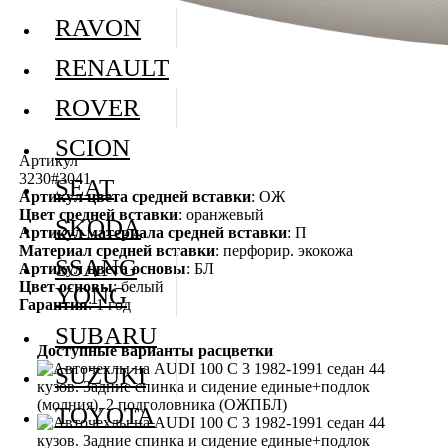
RAVON
RENAULT
ROVER
SCION
Артикул
3230#3041
SEAT
Артикул цвета средней вставки
: ОЖ
Цвет средней вставки
: оранжевый
SKODA
Артикул материала средней вставки
: П
Материал средней вставки
: перфорир. экокожа
SSANG
Артикул цвета основы
: БЛ
Цвет основы
: белый
YONG
Гарантия
: 1 год
SUBARU
Доступные варианты расцветки
SUZUKI
TOYOTA