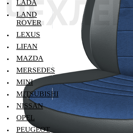
LADA
LAND
ROVER
LEXUS
LIFAN
MAZDA
MERSEDES
MINI
MITSUBISHI
NISSAN
OPEL
PEUGEOT