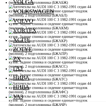
VOLGA
VOLKSWAGEN
VOLVO
VORTEX
XCITE
ZOTYE
ZX
ГАЗ
НИВА
НИВА
УАЗ