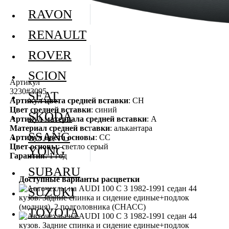
RAVON
RENAULT
ROVER
SCION
Артикул
3230#3095
SEAT
Артикул цвета средней вставки
: СН
Цвет средней вставки
: синий
SKODA
Артикул материала средней вставки
: А
Материал средней вставки
: алькантара
SSANG
Артикул цвета основы
: СС
Цвет основы
: светло серый
YONG
Гарантия
: 1 год
SUBARU
Доступные варианты расцветки
SUZUKI
TOYOTA