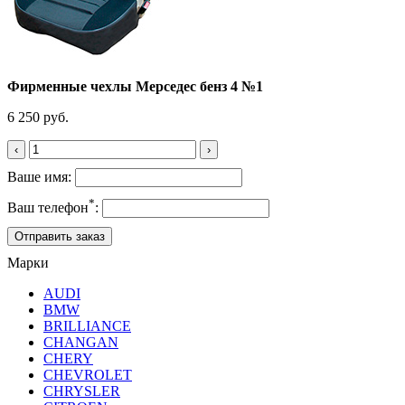
Фирменные чехлы Мерседес бенз 4 №1
6 250 руб.
‹
›
Ваше имя:
*
Ваш телефон
:
Марки
AUDI
BMW
BRILLIANCE
CHANGAN
CHERY
CHEVROLET
CHRYSLER