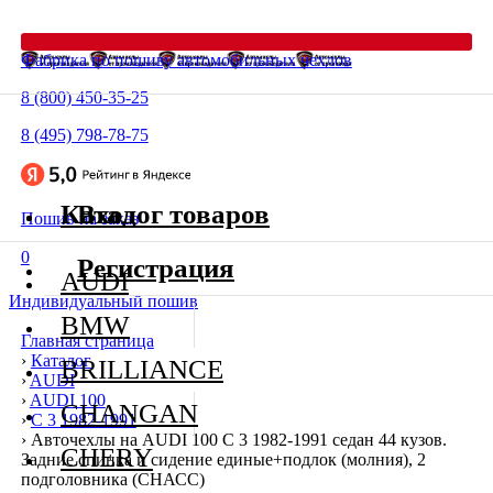
Фабрика по пошиву автомобильных чехлов
8 (800) 450-35-25
8 (495) 798-78-75
Каталог товаров
Вход
Пошив на заказ
0
Регистрация
AUDI
Индивидуальный пошив
BMW
Главная страница
›
Каталог
BRILLIANCE
›
AUDI
›
AUDI 100
CHANGAN
›
C 3 1982-1991
›
Авточехлы на AUDI 100 C 3 1982-1991 седан 44 кузов.
CHERY
Задние спинка и сидение единые+подлок (молния), 2
подголовника (СНАСС)