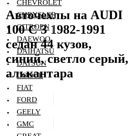
CHEVROLET
Авточехлы на AUDI
CHRYSLER
100 C 3 1982-1991
CITROEN
DAEWOO
седан 44 кузов,
DAIHATSU
синий, светло серый,
DATSUN
алькантара
DODGE
FIAT
FORD
GEELY
GMC
GREAT