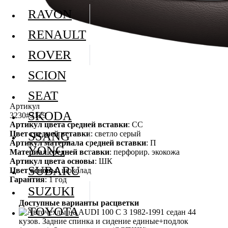
RAVON
RENAULT
ROVER
SCION
SEAT
Артикул
SKODA
3230#3129
Артикул цвета средней вставки
: СС
Цвет средней вставки
: светло серый
SSANG
Артикул материала средней вставки
: П
YONG
Материал средней вставки
: перфорир. экокожа
Артикул цвета основы
: ШК
SUBARU
Цвет основы
: шоколад
Гарантия
: 1 год
SUZUKI
Доступные варианты расцветки
TOYOTA