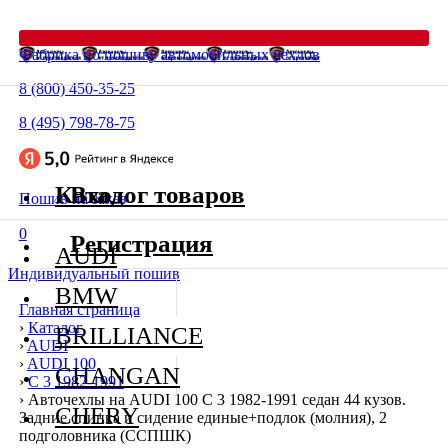
Фабрика по пошиву автомобильных чехлов
8 (800) 450-35-25
8 (495) 798-78-75
Каталог товаров
Вход
Пошив на заказ
0
Регистрация
AUDI
Индивидуальный пошив
BMW
Главная страница
›
Каталог
BRILLIANCE
›
AUDI
›
AUDI 100
CHANGAN
›
C 3 1982-1991
›
Авточехлы на AUDI 100 C 3 1982-1991 седан 44 кузов.
CHERY
Задние спинка и сидение единые+подлок (молния), 2
подголовника (ССПШК)