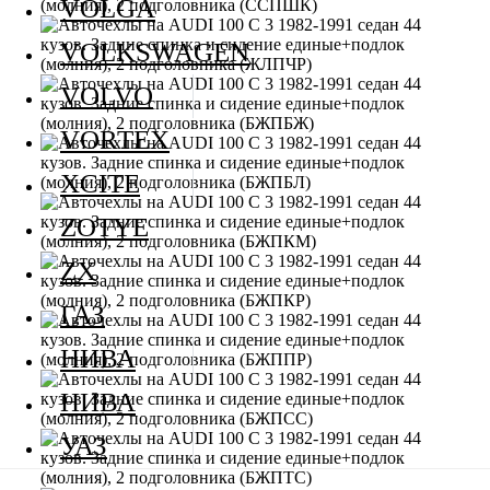
VOLGA
VOLKSWAGEN
VOLVO
VORTEX
XCITE
ZOTYE
ZX
ГАЗ
НИВА
НИВА
УАЗ