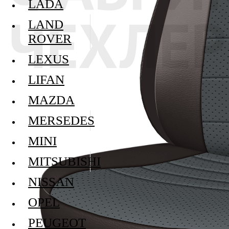
LADA
LAND
ROVER
LEXUS
LIFAN
MAZDA
MERSEDES
MINI
MITSUBISHI
NISSAN
OPEL
PEUGEOT