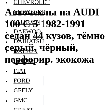
CHEVROLET
Авточехлы на AUDI
CHRYSLER
100 C 3 1982-1991
CITROEN
DAEWOO
седан 44 кузов, тёмно
DAIHATSU
серый, чёрный,
DATSUN
перфорир. экокожа
DODGE
FIAT
FORD
GEELY
GMC
GREAT