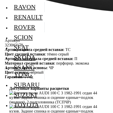
RAVON
RENAULT
ROVER
SCION
Артикул
3230#3178
SEAT
Артикул цвета средней вставки
: ТС
Цвет средней вставки
: тёмно серый
SKODA
Артикул материала средней вставки
: П
Материал средней вставки
: перфорир. экокожа
SSANG
Артикул цвета основы
: ЧР
Цвет основы
: чёрный
YONG
Гарантия
: 1 год
SUBARU
Доступные варианты расцветки
SUZUKI
TOYOTA