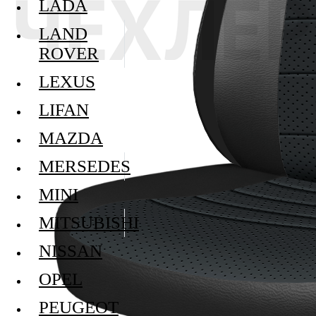
LADA
LAND
ROVER
LEXUS
LIFAN
MAZDA
MERSEDES
MINI
MITSUBISHI
NISSAN
OPEL
PEUGEOT