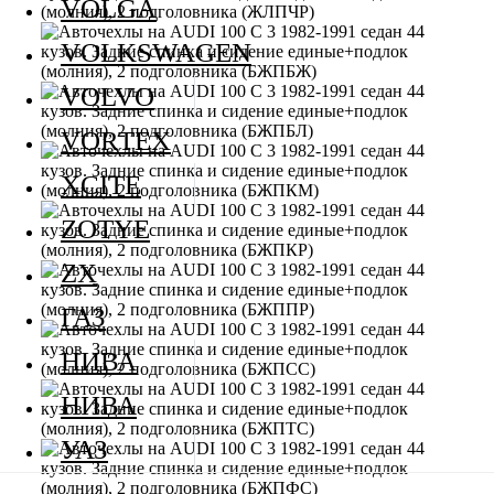
VOLGA
VOLKSWAGEN
VOLVO
VORTEX
XCITE
ZOTYE
ZX
ГАЗ
НИВА
НИВА
УАЗ