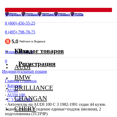
Фабрика по пошиву автомобильных чехлов
8 (800) 450-35-25
8 (495) 798-78-75
Каталог товаров
Вход
Пошив на заказ
0
Регистрация
AUDI
Индивидуальный пошив
BMW
Главная страница
›
Каталог
BRILLIANCE
›
AUDI
›
AUDI 100
CHANGAN
›
C 3 1982-1991
›
Авточехлы на AUDI 100 C 3 1982-1991 седан 44 кузов.
CHERY
Задние спинка и сидение единые+подлок (молния), 2
подголовника (ТСПЧР)