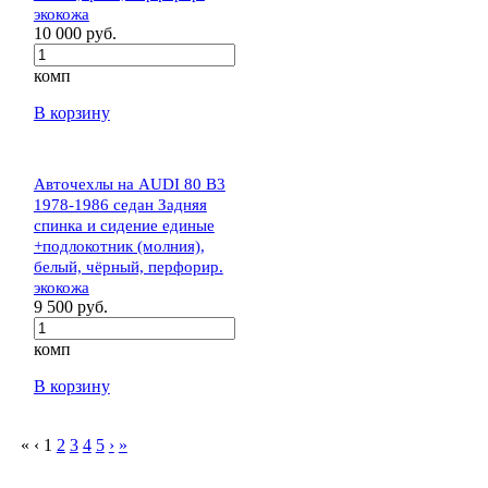
экокожа
10 000 руб.
комп
В корзину
Авточехлы на AUDI 80 В3
1978-1986 седан Задняя
спинка и сидение единые
+подлокотник (молния),
белый, чёрный, перфорир.
экокожа
9 500 руб.
комп
В корзину
«
‹
1
2
3
4
5
›
»