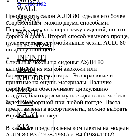
В4 1986-1992
WALL
Преобразить салон AUDI 80, сделав его более
HAVAL
современным, можно двумя способами.
Первый – заказать перетяжку сидений, но это
HONDA
дорого и долго. Второй способ намного проще,
нужно купить автомобильные чехлы AUDI 80
HYUNDAI
по доступной цене.
INFINITI
Стильные чехлы на сиденья АУДИ 80
IRAN
выполнены из мягкой экокожи или
бархатистой алькантары. Это красивые и
KHODRO
приятные на ощупь материалы. Наличие
перфорации обеспечивает циркуляцию
JAC
воздуха, благодаря чему поездка в автомобиле
JEEP
будет комфортной при любой погоде. Цвета
представлены в ассортименты, можно выбрать
KAIYI
вариант на ваш вкус.
KIA
В каталоге представлены комплекты на модели
AUDI 80 B3 (1978-1986) и B4 (1986-1992).