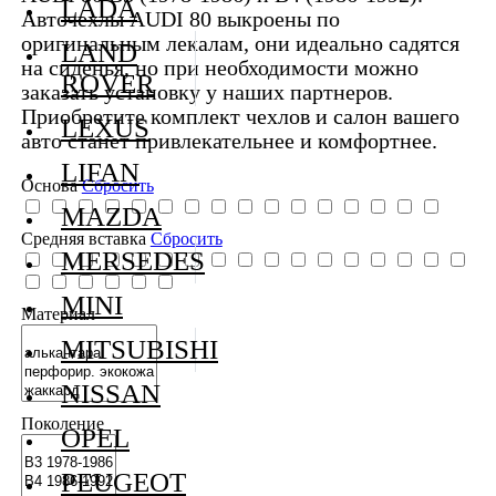
LADA
Авточехлы AUDI 80 выкроены по
оригинальным лекалам, они идеально садятся
LAND
на сиденья, но при необходимости можно
ROVER
заказать установку у наших партнеров.
Приобретите комплект чехлов и салон вашего
LEXUS
авто станет привлекательнее и комфортнее.
LIFAN
Основа
Сбросить
MAZDA
Средняя вставка
Сбросить
MERSEDES
MINI
Материал
MITSUBISHI
NISSAN
Поколение
OPEL
PEUGEOT