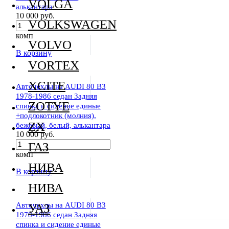
VOLGA
алькантара
10 000 руб.
VOLKSWAGEN
комп
VOLVO
В корзину
VORTEX
XCITE
Авточехлы на AUDI 80 В3
1978-1986 седан Задняя
ZOTYE
спинка и сидение единые
+подлокотник (молния),
ZX
бежевый, белый, алькантара
10 000 руб.
ГАЗ
комп
НИВА
В корзину
НИВА
Авточехлы на AUDI 80 В3
УАЗ
1978-1986 седан Задняя
спинка и сидение единые