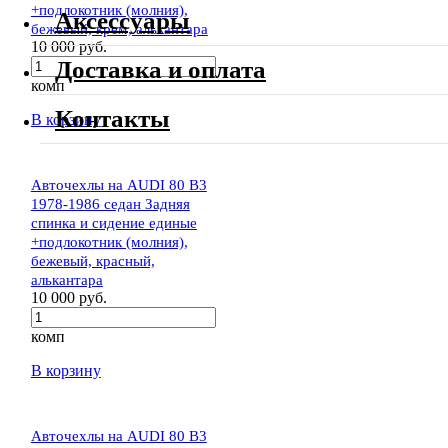
+подлокотник (молния),
Аксессуары
бежевый, крем, алькантара
10 000 руб.
Доставка и оплата
комп
Контакты
В корзину
Авточехлы на AUDI 80 В3
1978-1986 седан Задняя
спинка и сидение единые
+подлокотник (молния),
бежевый, красный,
алькантара
10 000 руб.
комп
В корзину
Авточехлы на AUDI 80 В3