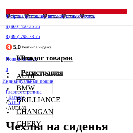
Фабрика по пошиву автомобильных чехлов
8 (800) 450-35-25
8 (495) 798-78-75
Каталог товаров
Вход
Пошив на заказ
0
Регистрация
AUDI
Индивидуальный пошив
BMW
Главная страница
›
Каталог
BRILLIANCE
›
AUDI
›
AUDI 80
CHANGAN
Чехлы на сиденья
CHERY