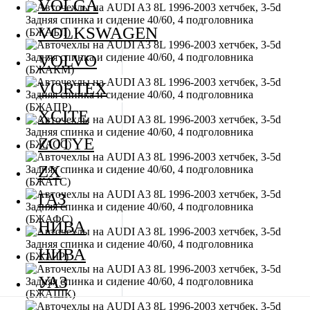
VOLGA
VOLKSWAGEN
VOLVO
VORTEX
XCITE
ZOTYE
ZX
ГАЗ
НИВА
НИВА
УАЗ