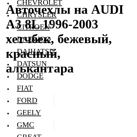
CHEVROLET
Авточехлы на AUDI
CHRYSLER
A3 8L 1996-2003
CITROEN
хетчбек, бежевый,
DAEWOO
красный,
DAIHATSU
DATSUN
алькантара
DODGE
FIAT
FORD
GEELY
GMC
GREAT