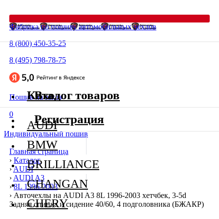
Фабрика по пошиву автомобильных чехлов
8 (800) 450-35-25
8 (495) 798-78-75
Каталог товаров
Вход
Пошив на заказ
0
Регистрация
AUDI
Индивидуальный пошив
BMW
Главная страница
›
Каталог
BRILLIANCE
›
AUDI
›
AUDI A3
CHANGAN
›
8L 1996-2003
›
Авточехлы на AUDI A3 8L 1996-2003 хетчбек, 3-5d
CHERY
Задняя спинка и сидение 40/60, 4 подголовника (БЖАКР)