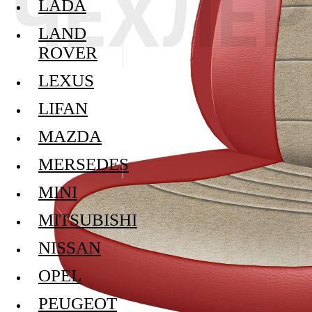
LADA
LAND
ROVER
LEXUS
LIFAN
MAZDA
MERSEDES
MINI
MITSUBISHI
NISSAN
OPEL
PEUGEOT