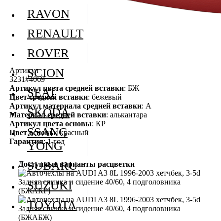
RAVON
RENAULT
ROVER
Артикул
SCION
3231#4069
Артикул цвета средней вставки
: БЖ
SEAT
Цвет средней вставки
: бежевый
Артикул материала средней вставки
: А
SKODA
Материал средней вставки
: алькантара
Артикул цвета основы
: КР
SSANG
Цвет основы
: красный
Гарантия
: 1 год
YONG
SUBARU
Доступные варианты расцветки
SUZUKI
TOYOTA