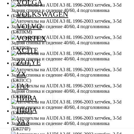
VOLGA
VOLKSWAGEN
VOLVO
VORTEX
XCITE
ZOTYE
ZX
ГАЗ
НИВА
НИВА
УАЗ