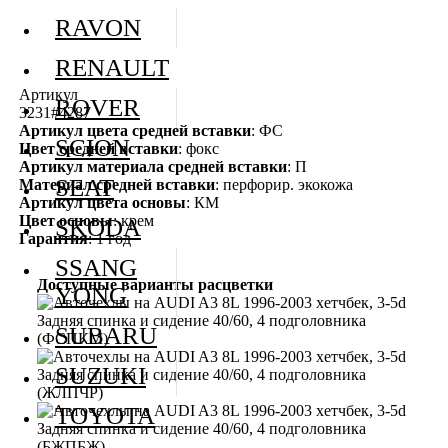
RAVON
RENAULT
Артикул
ROVER
3231#4287
Артикул цвета средней вставки
: ФС
SCION
Цвет средней вставки
: фокс
Артикул материала средней вставки
: П
SEAT
Материал средней вставки
: перфорир. экокожа
Артикул цвета основы
: КМ
Цвет основы
: крем
SKODA
Гарантия
: 1 год
SSANG
Доступные варианты расцветки
YONG
SUBARU
SUZUKI
TOYOTA