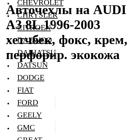
CHEVROLET
Авточехлы на AUDI
CHRYSLER
A3 8L 1996-2003
CITROEN
хетчбек, фокс, крем,
DAEWOO
перфорир. экокожа
DAIHATSU
DATSUN
DODGE
FIAT
FORD
GEELY
GMC
GREAT