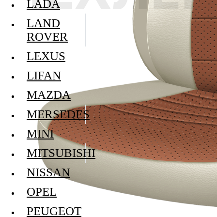
LADA
LAND
ROVER
LEXUS
LIFAN
MAZDA
MERSEDES
MINI
MITSUBISHI
NISSAN
OPEL
PEUGEOT