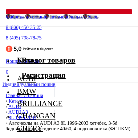
Фабрика по пошиву автомобильных чехлов
8 (800) 450-35-25
8 (495) 798-78-75
Каталог товаров
Вход
Пошив на заказ
0
Регистрация
AUDI
Индивидуальный пошив
BMW
Главная страница
›
Каталог
BRILLIANCE
›
AUDI
›
AUDI A3
CHANGAN
›
8L 1996-2003
›
Авточехлы на AUDI A3 8L 1996-2003 хетчбек, 3-5d
CHERY
Задняя спинка и сидение 40/60, 4 подголовника (ФСПКМ)