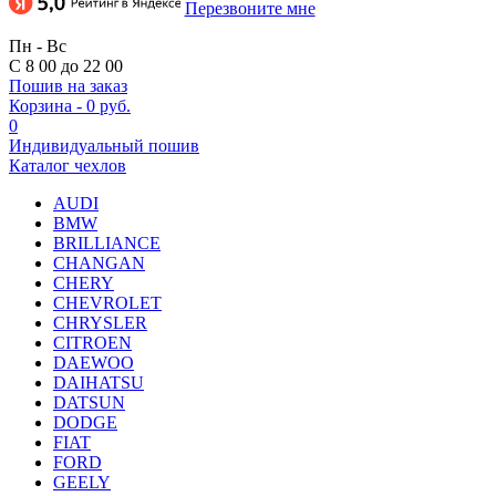
Перезвоните мне
Пн - Вс
С 8 00 до 22 00
Пошив на заказ
Корзина
-
0 руб.
0
Индивидуальный пошив
Каталог чехлов
AUDI
BMW
BRILLIANCE
CHANGAN
CHERY
CHEVROLET
CHRYSLER
CITROEN
DAEWOO
DAIHATSU
DATSUN
DODGE
FIAT
FORD
GEELY