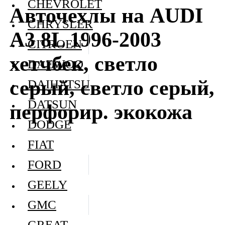
CHEVROLET
Авточехлы на AUDI
CHRYSLER
A3 8L 1996-2003
CITROEN
хетчбек, светло
DAEWOO
серый, светло серый,
DAIHATSU
DATSUN
перфорир. экокожа
DODGE
FIAT
FORD
GEELY
GMC
GREAT