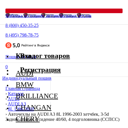
Фабрика по пошиву автомобильных чехлов
8 (800) 450-35-25
8 (495) 798-78-75
Каталог товаров
Вход
Пошив на заказ
0
Регистрация
AUDI
Индивидуальный пошив
BMW
Главная страница
›
Каталог
BRILLIANCE
›
AUDI
›
AUDI A3
CHANGAN
›
8L 1996-2003
›
Авточехлы на AUDI A3 8L 1996-2003 хетчбек, 3-5d
CHERY
Задняя спинка и сидение 40/60, 4 подголовника (ССПСС)