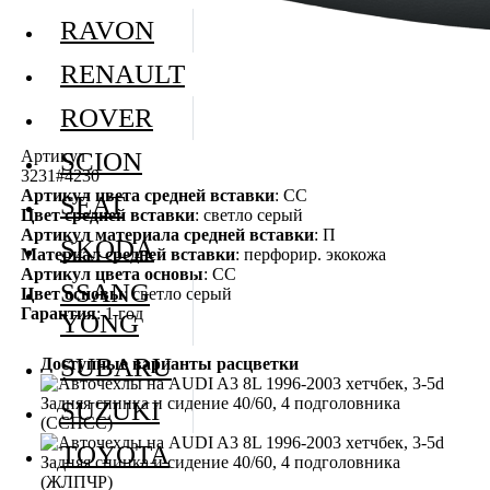
RAVON
RENAULT
ROVER
Артикул
SCION
3231#4230
Артикул цвета средней вставки
: СС
SEAT
Цвет средней вставки
: светло серый
Артикул материала средней вставки
: П
SKODA
Материал средней вставки
: перфорир. экокожа
Артикул цвета основы
: СС
SSANG
Цвет основы
: светло серый
Гарантия
: 1 год
YONG
SUBARU
Доступные варианты расцветки
SUZUKI
TOYOTA