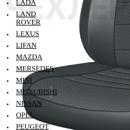
LADA
LAND
ROVER
LEXUS
LIFAN
MAZDA
MERSEDES
MINI
MITSUBISHI
NISSAN
OPEL
PEUGEOT