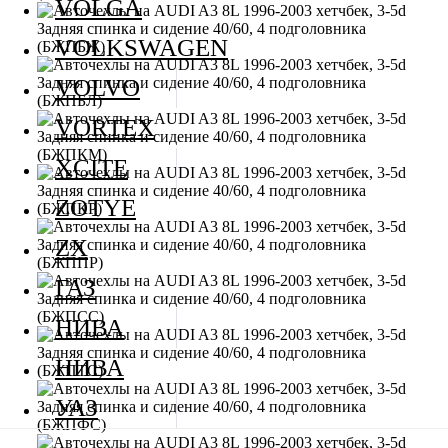
VOLGA
VOLKSWAGEN
VOLVO
VORTEX
XCITE
ZOTYE
ZX
ГАЗ
НИВА
НИВА
УАЗ