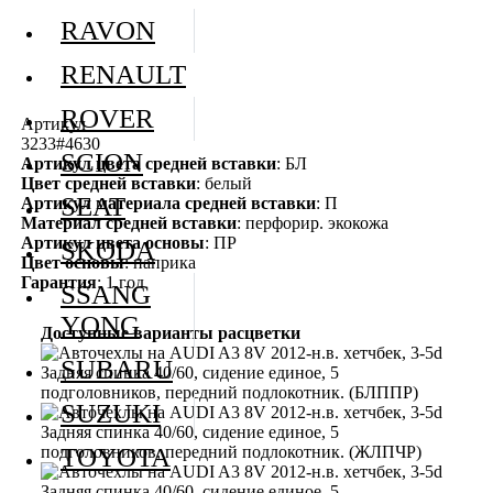
RAVON
RENAULT
ROVER
Артикул
3233#4630
SCION
Артикул цвета средней вставки
: БЛ
Цвет средней вставки
: белый
SEAT
Артикул материала средней вставки
: П
Материал средней вставки
: перфорир. экокожа
Артикул цвета основы
: ПР
SKODA
Цвет основы
: паприка
Гарантия
: 1 год
SSANG
YONG
Доступные варианты расцветки
SUBARU
SUZUKI
TOYOTA