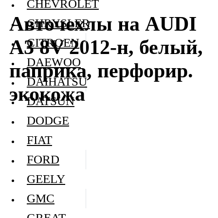
CHEVROLET
Авточехлы на AUDI
CHRYSLER
A3 8V 2012-н, белый,
CITROEN
DAEWOO
паприка, перфорир.
DAIHATSU
экокожа
DATSUN
DODGE
FIAT
FORD
GEELY
GMC
GREAT