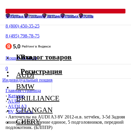
Фабрика по пошиву автомобильных чехлов
8 (800) 450-35-25
8 (495) 798-78-75
Каталог товаров
Вход
Пошив на заказ
0
Регистрация
AUDI
Индивидуальный пошив
BMW
Главная страница
›
Каталог
BRILLIANCE
›
AUDI
›
AUDI A3
CHANGAN
›
8V 2012-н.в.
›
Авточехлы на AUDI A3 8V 2012-н.в. хетчбек, 3-5d Задняя
CHERY
спинка 40/60, сидение единое, 5 подголовников, передний
подлокотник. (БЛППР)