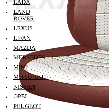
LADA
LAND
ROVER
LEXUS
LIFAN
MAZDA
MERSEDES
MINI
MITSUBISHI
NISSAN
OPEL
PEUGEOT