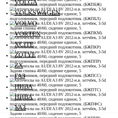
VOLGA
VOLKSWAGEN
VOLVO
VORTEX
XCITE
ZOTYE
ZX
ГАЗ
НИВА
НИВА
УАЗ