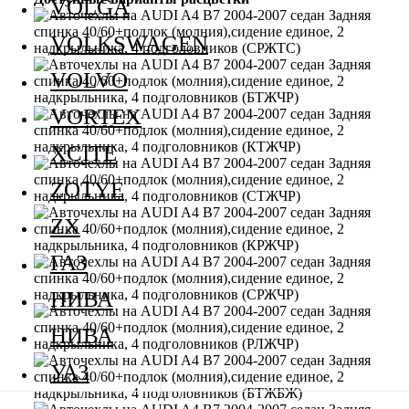
VOLGA
VOLKSWAGEN
VOLVO
VORTEX
XCITE
ZOTYE
ZX
ГАЗ
НИВА
НИВА
УАЗ