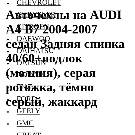
CHEVROLET
Авточехлы на AUDI
CHRYSLER
A4 В7 2004-2007
CITROEN
DAEWOO
седан Задняя спинка
DAIHATSU
40/60+подлок
DATSUN
(молния), серая
DODGE
рогожка, тёмно
FIAT
серый, жаккард
FORD
GEELY
GMC
GREAT