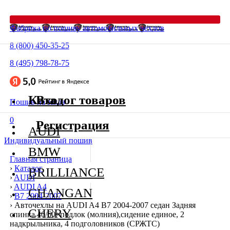
Фабрика по пошиву автомобильных чехлов
8 (800) 450-35-25
8 (495) 798-78-75
Каталог товаров
Вход
Пошив на заказ
0
Регистрация
AUDI
Индивидуальный пошив
BMW
Главная страница
›
Каталог
BRILLIANCE
›
AUDI
›
AUDI A4
CHANGAN
›
В7 2004-2007
›
Авточехлы на AUDI A4 В7 2004-2007 седан Задняя
CHERY
спинка 40/60+подлок (молния),сидение единое, 2
надкрыльника, 4 подголовников (СРЖТС)