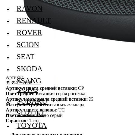
RAVON
RENAULT
ROVER
SCION
SEAT
SKODA
Артикул
SSANG
3239#192668
YONG
Артикул цвета средней вставки
: СР
Цвет средней вставки
: серая рогожка
Артикул материала средней вставки
: Ж
SUBARU
Материал средней вставки
: жаккард
Артикул цвета основы
: ТС
SUZUKI
Цвет основы
: тёмно серый
Гарантия
: 1 год
TOYOTA
Доступные варианты расцветки