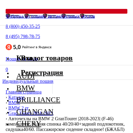
Фабрика по пошиву автомобильных чехлов
8 (800) 450-35-25
8 (495) 798-78-75
Каталог товаров
Вход
Пошив на заказ
0
Регистрация
AUDI
Индивидуальный пошив
BMW
Главная страница
›
Каталог
BRILLIANCE
›
BMW
›
BMW 2 er
CHANGAN
›
Gran Tourer 2018-2023
›
Авточехлы на BMW 2 GranTourer |2018-2023| (F-46)
CHERY
компактвен. Задняя спинка 40/20/40+задний подлокотник,
сидушка40/60. Пассажирское сидение складное! (БЖАБЛ)