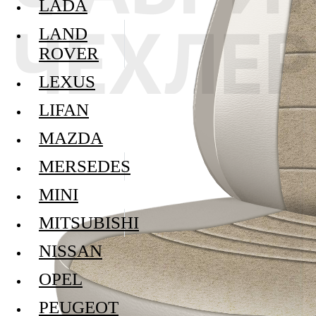
LADA
LAND
ROVER
LEXUS
LIFAN
MAZDA
MERSEDES
MINI
MITSUBISHI
NISSAN
OPEL
PEUGEOT