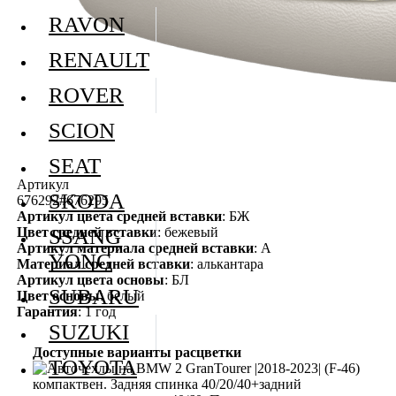
RAVON
RENAULT
ROVER
SCION
SEAT
Артикул
SKODA
676292#676295
Артикул цвета средней вставки
: БЖ
Цвет средней вставки
: бежевый
SSANG
Артикул материала средней вставки
: А
YONG
Материал средней вставки
: алькантара
Артикул цвета основы
: БЛ
SUBARU
Цвет основы
: белый
Гарантия
: 1 год
SUZUKI
Доступные варианты расцветки
TOYOTA