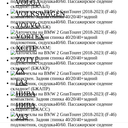
VOLGA
VOLKSWAGEN
VOLVO
VORTEX
XCITE
ZOTYE
ZX
ГАЗ
НИВА
НИВА
УАЗ