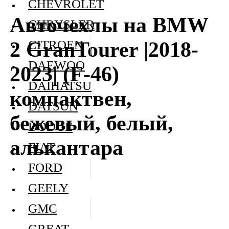
CHEVROLET
Авточехлы на BMW
CHRYSLER
2 GranTourer |2018-
CITROEN
DAEWOO
2023| (F-46)
DAIHATSU
компактвен,
DATSUN
бежевый, белый,
DODGE
алькантара
FIAT
FORD
GEELY
GMC
GREAT