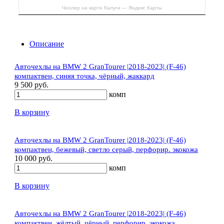
Чехлер на карте Калуги — Яндекс Карты
Описание
Авточехлы на BMW 2 GranTourer |2018-2023| (F-46)
компактвен, синяя точка, чёрный, жаккард
9 500 руб.
комп
В корзину
Авточехлы на BMW 2 GranTourer |2018-2023| (F-46)
компактвен, бежевый, светло серый, перфорир. экокожа
10 000 руб.
комп
В корзину
Авточехлы на BMW 2 GranTourer |2018-2023| (F-46)
компактвен, жёлтый, чёрный, перфорир. экокожа