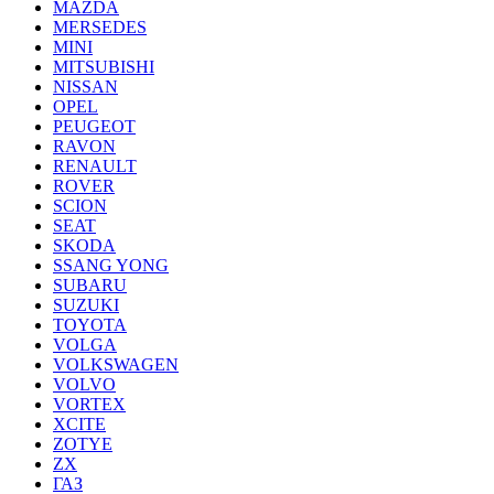
MAZDA
MERSEDES
MINI
MITSUBISHI
NISSAN
OPEL
PEUGEOT
RAVON
RENAULT
ROVER
SCION
SEAT
SKODA
SSANG YONG
SUBARU
SUZUKI
TOYOTA
VOLGA
VOLKSWAGEN
VOLVO
VORTEX
XCITE
ZOTYE
ZX
ГАЗ