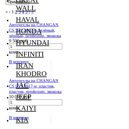
WALL
«
‹
1
2
3
4
5
›
»
HAVAL
Авточехлы на CHANGAN
HONDA
CS 55 I 2017-н, зелёный,
чёрный, перфорир. экокожа
9 500 руб.
HYUNDAI
комп
INFINITI
В корзину
IRAN
KHODRO
Авточехлы на CHANGAN
JAC
CS 55 I 2017-н, пластик,
пластик, перфорир. экокожа
JEEP
10 000 руб.
KAIYI
комп
В корзину
KIA