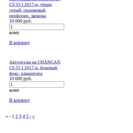
CS 55 I 2017-н, тёмно
серый, оранжевый,
перфорир. экокожа
10 000 руб.
комп
В корзину
Авточехлы на CHANGAN
CS 55 I 2017-н, бежевый,
фокс, алькантара
10 000 руб.
комп
В корзину
«
‹
1
2
3
4
5
›
»