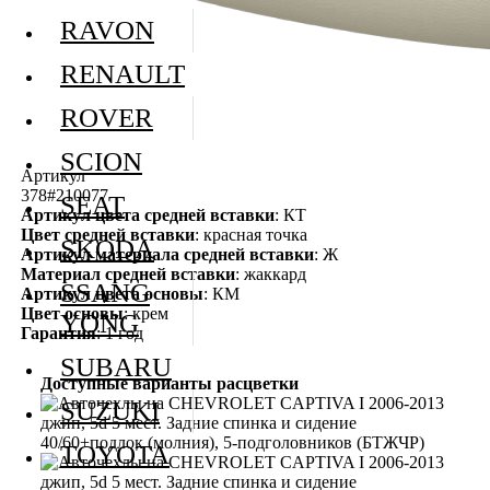
RAVON
RENAULT
ROVER
SCION
Артикул
378#210077
SEAT
Артикул цвета средней вставки
: КТ
Цвет средней вставки
: красная точка
SKODA
Артикул материала средней вставки
: Ж
Материал средней вставки
: жаккард
SSANG
Артикул цвета основы
: КМ
Цвет основы
: крем
YONG
Гарантия
: 1 год
SUBARU
Доступные варианты расцветки
SUZUKI
TOYOTA