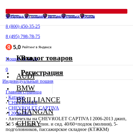
Фабрика по пошиву автомобильных чехлов
8 (800) 450-35-25
8 (495) 798-78-75
Каталог товаров
Вход
Пошив на заказ
0
Регистрация
AUDI
Индивидуальный пошив
BMW
Главная страница
›
Каталог
BRILLIANCE
›
CHEVROLET
›
CHEVROLET CAPTIVA
CHANGAN
›
I 2006-2013
›
Авточехлы на CHEVROLET CAPTIVA I 2006-2013 джип,
CHERY
5d 5 мест. Задн. спин. и сид. 40/60+подлок (молния), 5-
подголовников, пассажирское складное (КТЖКМ)