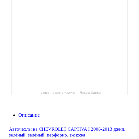
Чехлер на карте Калуги — Яндекс Карты
Описание
Авточехлы на CHEVROLET CAPTIVA I 2006-2013 джип,
зелёный, зелёный, перфорир. экокожа