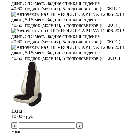
Цена
10 000 руб.
‹
›
комп