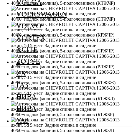
VOLGA
VOLKSWAGEN
VOLVO
VORTEX
XCITE
ZOTYE
ZX
ГАЗ
НИВА
НИВА
УАЗ