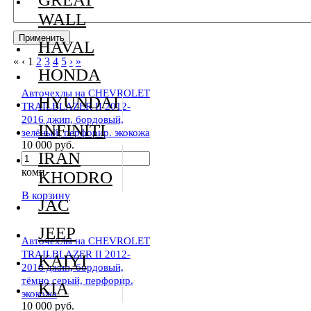
WALL
HAVAL
«
‹
1
2
3
4
5
›
»
HONDA
Авточехлы на CHEVROLET
HYUNDAI
TRAILBLAZER II 2012-
2016 джип, бордовый,
INFINITI
зелёный, перфорир. экокожа
10 000 руб.
IRAN
комп
KHODRO
В корзину
JAC
JEEP
Авточехлы на CHEVROLET
TRAILBLAZER II 2012-
KAIYI
2016 джип, бордовый,
тёмно серый, перфорир.
KIA
экокожа
10 000 руб.