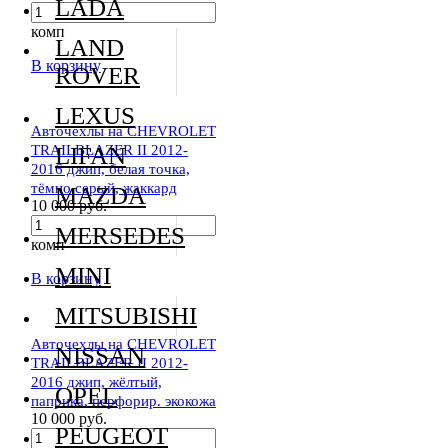
LADA
комп
LAND
В корзину
ROVER
LEXUS
Авточехлы на CHEVROLET
TRAILBLAZER II 2012-
LIFAN
2016 джип, белая точка,
тёмно серый, жаккард
MAZDA
10 000 руб.
MERSEDES
комп
MINI
В корзину
MITSUBISHI
Авточехлы на CHEVROLET
NISSAN
TRAILBLAZER II 2012-
2016 джип, жёлтый,
OPEL
паприка, перфорир. экокожа
10 000 руб.
PEUGEOT