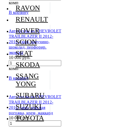
комп
RAVON
В корзину
RENAULT
ROVER
Авточехлы на CHEVROLET
TRAILBLAZER II 2012-
SCION
2016 джип, капучино,
шоколад, перфорир.
SEAT
экокожа
10 000 руб.
SKODA
комп
SSANG
В корзину
YONG
SUBARU
Авточехлы на CHEVROLET
TRAILBLAZER II 2012-
SUZUKI
2016 джип, красная
рогожка, крем, жаккард
TOYOTA
10 000 руб.