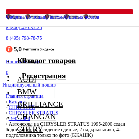
Фабрика по пошиву автомобильных чехлов
8 (800) 450-35-25
8 (495) 798-78-75
Каталог товаров
Вход
Пошив на заказ
0
Регистрация
AUDI
Индивидуальный пошив
BMW
Главная страница
›
Каталог
BRILLIANCE
›
CHRYSLER
›
CHRYSLER STRATUS
CHANGAN
›
1995-2000
›
Авточехлы на CHRYSLER STRATUS 1995-2000 седан
CHERY
Задние спинка и сидение единые, 2 надкрыльника, 4-
подголовника только по фото (БЖАШК)