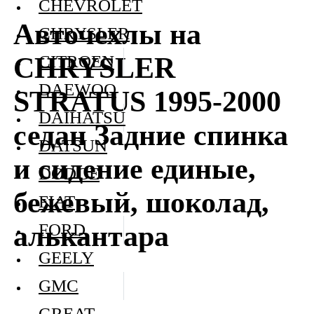
CHEVROLET
Авточехлы на
CHRYSLER
CHRYSLER
CITROEN
DAEWOO
STRATUS 1995-2000
DAIHATSU
седан Задние спинка
DATSUN
и сидение единые,
DODGE
бежевый, шоколад,
FIAT
алькантара
FORD
GEELY
GMC
GREAT