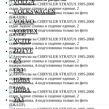
VOLGA
VOLKSWAGEN
VOLVO
VORTEX
XCITE
ZOTYE
ZX
ГАЗ
НИВА
НИВА
УАЗ