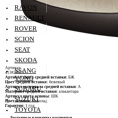
RAVON
RENAULT
ROVER
SCION
SEAT
SKODA
Артикул
SSANG
413#28915
YONG
Артикул цвета средней вставки
: БЖ
Цвет средней вставки
: бежевый
Артикул материала средней вставки
: А
SUBARU
Материал средней вставки
: алькантара
Артикул цвета основы
: ШК
SUZUKI
Цвет основы
: шоколад
Гарантия
: 1 год
TOYOTA
Доступные варианты расцветки