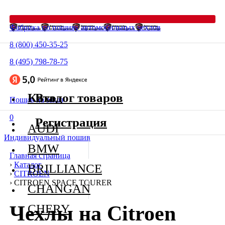
Фабрика по пошиву автомобильных чехлов
8 (800) 450-35-25
8 (495) 798-78-75
Каталог товаров
Вход
Пошив на заказ
0
Регистрация
AUDI
Индивидуальный пошив
BMW
Главная страница
›
Каталог
BRILLIANCE
›
CITROEN
›
CITROEN SPACE TOURER
CHANGAN
Чехлы на Citroen
CHERY