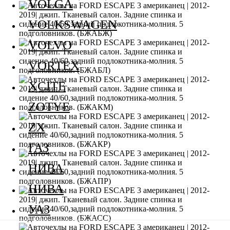
VOLGA
VOLKSWAGEN
VOLVO
VORTEX
XCITE
ZOTYE
ZX
ГАЗ
НИВА
НИВА
УАЗ