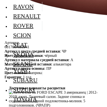
RAVON
RENAULT
ROVER
SCION
Артикул
SEAT
681706#681941
Артикул цвета средней вставки
: ЧР
SKODA
Цвет средней вставки
: чёрный
Артикул материала средней вставки
: А
SSANG
Материал средней вставки
: алькантара
Артикул цвета основы
: ПР
YONG
Цвет основы
: паприка
Гарантия
: 1 год
SUBARU
Доступные варианты расцветки
SUZUKI
TOYOTA