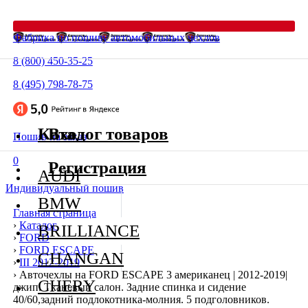
Фабрика по пошиву автомобильных чехлов
8 (800) 450-35-25
8 (495) 798-78-75
Каталог товаров
Вход
Пошив на заказ
0
Регистрация
AUDI
Индивидуальный пошив
BMW
Главная страница
›
Каталог
BRILLIANCE
›
FORD
›
FORD ESCAPE
CHANGAN
›
III 2012-2019
›
Авточехлы на FORD ESCAPE 3 американец | 2012-2019|
CHERY
джип. Тканевый салон. Задние спинка и сидение
40/60,задний подлокотника-молния. 5 подголовников.