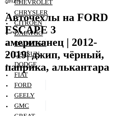
CHEVROLET
(ЧРАПР)
CHRYSLER
Авточехлы на FORD
CITROEN
ESCAPE 3
DAEWOO
американец | 2012-
DAIHATSU
2019| джип, чёрный,
DATSUN
DODGE
паприка, алькантара
FIAT
FORD
GEELY
GMC
GREAT