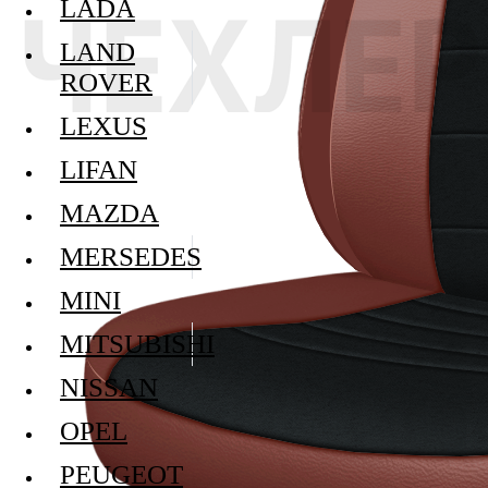
LADA
LAND
ROVER
LEXUS
LIFAN
MAZDA
MERSEDES
MINI
MITSUBISHI
NISSAN
OPEL
PEUGEOT