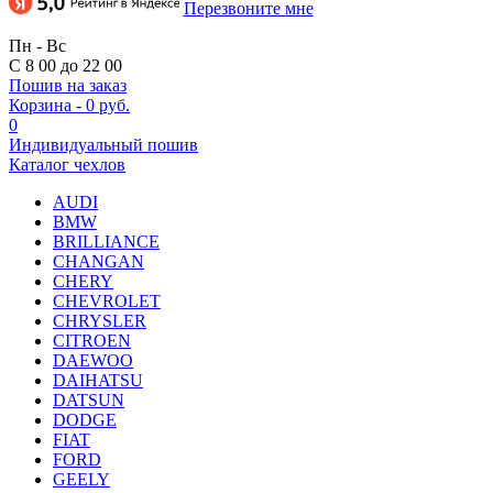
Перезвоните мне
Пн - Вс
С 8 00 до 22 00
Пошив на заказ
Корзина
-
0 руб.
0
Индивидуальный пошив
Каталог чехлов
AUDI
BMW
BRILLIANCE
CHANGAN
CHERY
CHEVROLET
CHRYSLER
CITROEN
DAEWOO
DAIHATSU
DATSUN
DODGE
FIAT
FORD
GEELY