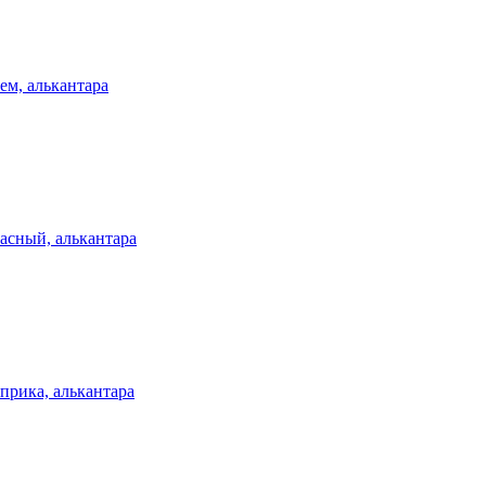
ем, алькантара
асный, алькантара
прика, алькантара