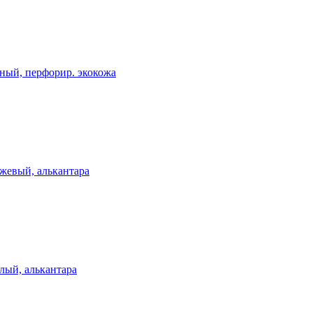
ный, перфорир. экокожа
жевый, алькантара
лый, алькантара