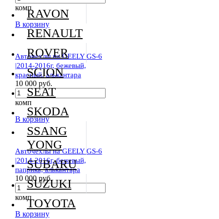
комп
RAVON
В корзину
RENAULT
ROVER
Авточехлы на GEELY GS-6
|2014-2016г, бежевый,
SCION
красный, алькантара
10 000 руб.
SEAT
комп
SKODA
В корзину
SSANG
YONG
Авточехлы на GEELY GS-6
|2014-2016г, бежевый,
SUBARU
паприка, алькантара
10 000 руб.
SUZUKI
комп
TOYOTA
В корзину