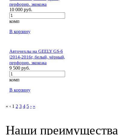
перфорир. экокожа
10 000 руб.
комп
В корзину
Авточехлы на GEELY GS-6
|2014-2016г, белый, чёрный,
перфорир. экокожа
9 500 руб.
комп
В корзину
«
‹
1
2
3
4
5
›
»
Наши преимущества