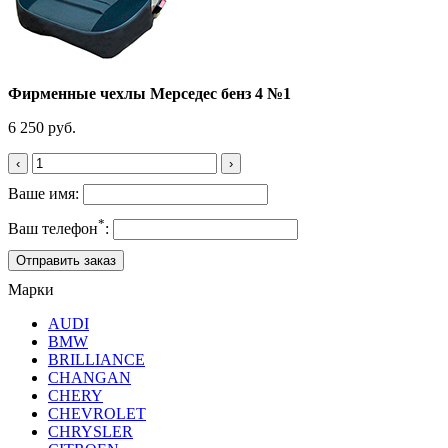
Фирменные чехлы Мерседес бенз 4 №1
6 250 руб.
‹
›
Ваше имя:
*
Ваш телефон
:
Марки
AUDI
BMW
BRILLIANCE
CHANGAN
CHERY
CHEVROLET
CHRYSLER