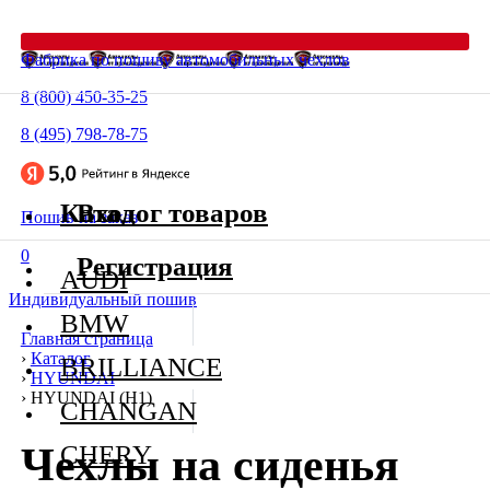
Фабрика по пошиву автомобильных чехлов
8 (800) 450-35-25
8 (495) 798-78-75
Каталог товаров
Вход
Пошив на заказ
0
Регистрация
AUDI
Индивидуальный пошив
BMW
Главная страница
›
Каталог
BRILLIANCE
›
HYUNDAI
›
HYUNDAI (H1)
CHANGAN
Чехлы на сиденья
CHERY