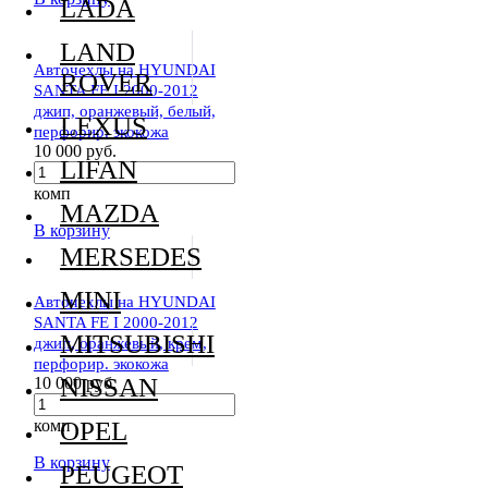
LADA
LAND
Авточехлы на HYUNDAI
ROVER
SANTA FE I 2000-2012
джип, оранжевый, белый,
LEXUS
перфорир. экокожа
10 000 руб.
LIFAN
комп
MAZDA
В корзину
MERSEDES
MINI
Авточехлы на HYUNDAI
SANTA FE I 2000-2012
MITSUBISHI
джип, оранжевый, крем,
перфорир. экокожа
NISSAN
10 000 руб.
комп
OPEL
В корзину
PEUGEOT