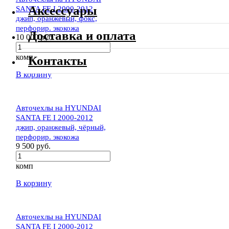
Аксессуары
SANTA FE I 2000-2012
джип, оранжевый, фокс,
перфорир. экокожа
Доставка и оплата
10 000 руб.
комп
Контакты
В корзину
Авточехлы на HYUNDAI
SANTA FE I 2000-2012
джип, оранжевый, чёрный,
перфорир. экокожа
9 500 руб.
комп
В корзину
Авточехлы на HYUNDAI
SANTA FE I 2000-2012