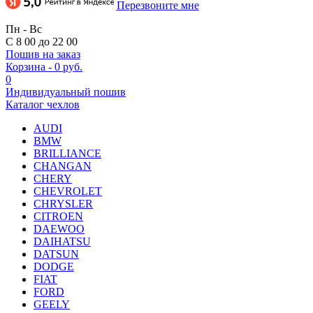
Перезвоните мне
Пн - Вс
С 8 00 до 22 00
Пошив на заказ
Корзина
-
0 руб.
0
Индивидуальный пошив
Каталог чехлов
AUDI
BMW
BRILLIANCE
CHANGAN
CHERY
CHEVROLET
CHRYSLER
CITROEN
DAEWOO
DAIHATSU
DATSUN
DODGE
FIAT
FORD
GEELY