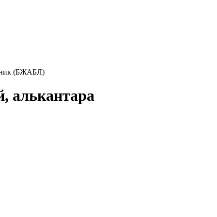
отник (БЖАБЛ)
й, алькантара