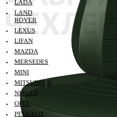
LADA
LAND
ROVER
LEXUS
LIFAN
MAZDA
MERSEDES
MINI
MITSUBISHI
NISSAN
OPEL
PEUGEOT