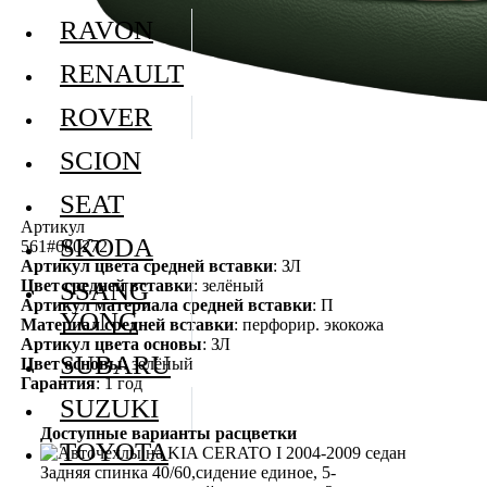
RAVON
RENAULT
ROVER
SCION
SEAT
Артикул
SKODA
561#680272
Артикул цвета средней вставки
: ЗЛ
Цвет средней вставки
: зелёный
SSANG
Артикул материала средней вставки
: П
YONG
Материал средней вставки
: перфорир. экокожа
Артикул цвета основы
: ЗЛ
SUBARU
Цвет основы
: зелёный
Гарантия
: 1 год
SUZUKI
Доступные варианты расцветки
TOYOTA