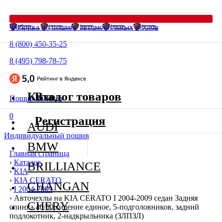
Фабрика по пошиву автомобильных чехлов
8 (800) 450-35-25
8 (495) 798-78-75
Каталог товаров
Вход
Пошив на заказ
0
Регистрация
AUDI
Индивидуальный пошив
BMW
Главная страница
›
Каталог
BRILLIANCE
›
KIA
›
KIA CERATO
CHANGAN
›
I 2004-2009
›
Авточехлы на KIA CERATO I 2004-2009 седан Задняя
CHERY
спинка 40/60,сидение единое, 5-подголовников, задний
подлокотник, 2-надкрыльника (ЗЛПЗЛ)