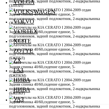
VOLGA
VOLKSWAGEN
VOLVO
VORTEX
XCITE
ZOTYE
ZX
ГАЗ
НИВА
НИВА
УАЗ