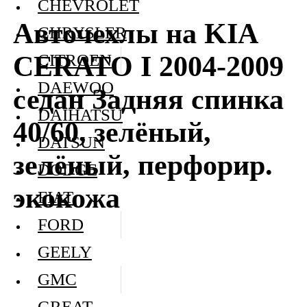
CHEVROLET
Авточехлы на KIA
CHRYSLER
CERATO I 2004-2009
CITROEN
DAEWOO
седан Задняя спинка
DAIHATSU
40/60, зелёный,
DATSUN
зелёный, перфорир.
DODGE
экокожа
FIAT
FORD
GEELY
GMC
GREAT