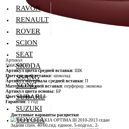
RAVON
RENAULT
ROVER
SCION
SEAT
Артикул
SKODA
566#260974
Артикул цвета средней вставки
: ШК
Цвет средней вставки
: шоколад
SSANG
Артикул материала средней вставки
: П
YONG
Материал средней вставки
: перфорир. экокожа
Артикул цвета основы
: БР
SUBARU
Цвет основы
: бордо
Гарантия
: 1 год
SUZUKI
Доступные варианты расцветки
TOYOTA