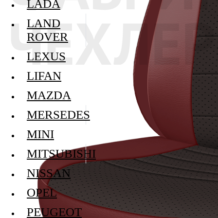
LADA
LAND
ROVER
LEXUS
LIFAN
MAZDA
MERSEDES
MINI
MITSUBISHI
NISSAN
OPEL
PEUGEOT