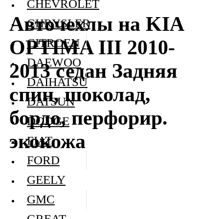
CHEVROLET
Авточехлы на KIA
CHRYSLER
OPTIMA III 2010-
CITROEN
DAEWOO
2013 седан Задняя
DAIHATSU
спин, шоколад,
DATSUN
бордо, перфорир.
DODGE
экокожа
FIAT
FORD
GEELY
GMC
GREAT