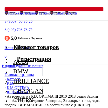
Фабрика по пошиву автомобильных чехлов
8 (800) 450-35-25
8 (495) 798-78-75
Каталог товаров
Вход
Пошив на заказ
0
Регистрация
AUDI
Индивидуальный пошив
BMW
Главная страница
›
Каталог
BRILLIANCE
›
KIA
›
KIA OPTIMA
CHANGAN
›
III 2010-2013
›
Авточехлы на KIA OPTIMA III 2010-2013 седан Задняя
CHERY
спин. 40/60,сид. единое, 5-подгол., 2-надкрыльника, задн.
подлок. ВНИМАНЕИЕ ! в рестайлинге с (ШКПБР)