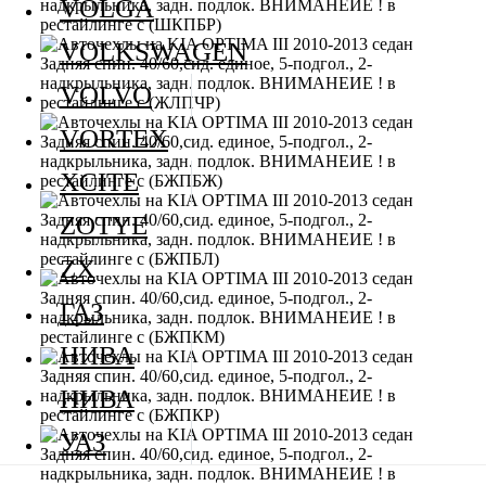
VOLGA
VOLKSWAGEN
VOLVO
VORTEX
XCITE
ZOTYE
ZX
ГАЗ
НИВА
НИВА
УАЗ