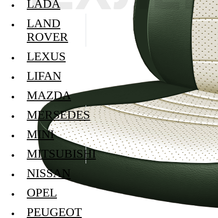
LADA
LAND
ROVER
LEXUS
LIFAN
MAZDA
MERSEDES
MINI
MITSUBISHI
NISSAN
OPEL
PEUGEOT