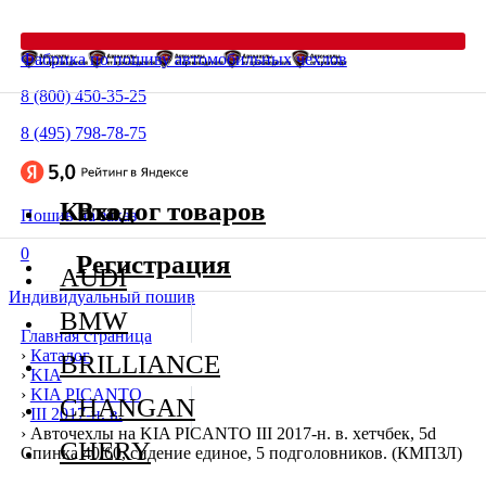
Фабрика по пошиву автомобильных чехлов
8 (800) 450-35-25
8 (495) 798-78-75
Каталог товаров
Вход
Пошив на заказ
0
Регистрация
AUDI
Индивидуальный пошив
BMW
Главная страница
›
Каталог
BRILLIANCE
›
KIA
›
KIA PICANTO
CHANGAN
›
III 2017-н. в.
›
Авточехлы на KIA PICANTO III 2017-н. в. хетчбек, 5d
CHERY
Спинка 40/60, сидение единое, 5 подголовников. (КМПЗЛ)