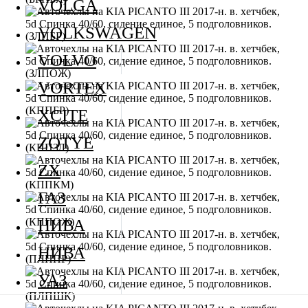
VOLGA
VOLKSWAGEN
VOLVO
VORTEX
XCITE
ZOTYE
ZX
ГАЗ
НИВА
НИВА
УАЗ