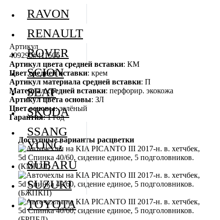
RAVON
RENAULT
Артикул
ROVER
409295#411506
Артикул цвета средней вставки
: КМ
SCION
Цвет средней вставки
: крем
Артикул материала средней вставки
: П
SEAT
Материал средней вставки
: перфорир. экокожа
Артикул цвета основы
: ЗЛ
Цвет основы
: зелёный
SKODA
Гарантия
: 1 год
SSANG
Доступные варианты расцветки
YONG
SUBARU
SUZUKI
TOYOTA