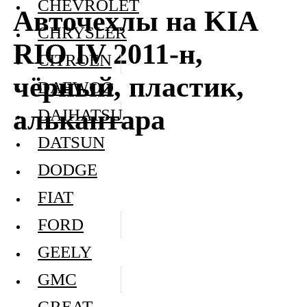
CHEVROLET
Авточехлы на KIA
CHRYSLER
RIO IV 2011-н,
CITROEN
чёрный, пластик,
DAEWOO
алькантара
DAIHATSU
DATSUN
DODGE
FIAT
FORD
GEELY
GMC
GREAT