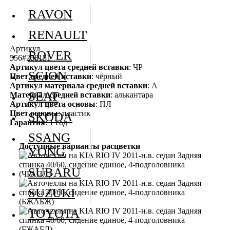
RAVON
RENAULT
Артикул
ROVER
556#258151
Артикул цвета средней вставки
: ЧР
SCION
Цвет средней вставки
: чёрный
Артикул материала средней вставки
: А
SEAT
Материал средней вставки
: алькантара
Артикул цвета основы
: ПЛ
Цвет основы
: пластик
SKODA
Гарантия
: 1 год
SSANG
Доступные варианты расцветки
YONG
SUBARU
SUZUKI
TOYOTA