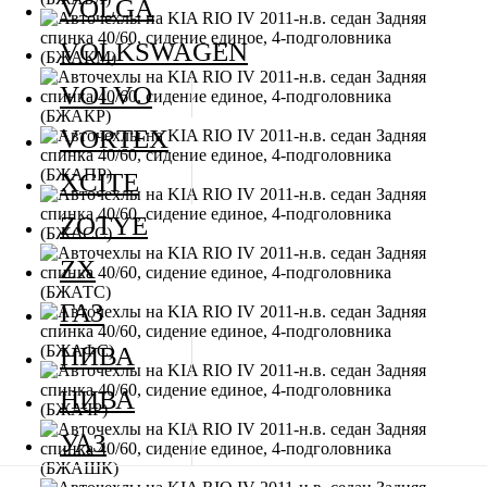
VOLGA
VOLKSWAGEN
VOLVO
VORTEX
XCITE
ZOTYE
ZX
ГАЗ
НИВА
НИВА
УАЗ