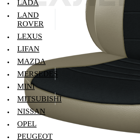
LADA
LAND
ROVER
LEXUS
LIFAN
MAZDA
MERSEDES
MINI
MITSUBISHI
NISSAN
OPEL
PEUGEOT