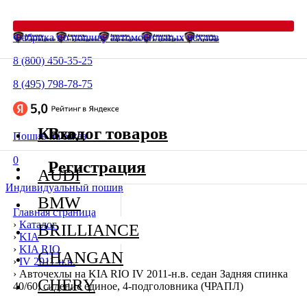
Фабрика по пошиву автомобильных чехлов
8 (800) 450-35-25
8 (495) 798-78-75
Каталог товаров
Вход
Пошив на заказ
0
Регистрация
AUDI
Индивидуальный пошив
BMW
Главная страница
›
Каталог
BRILLIANCE
›
KIA
›
KIA RIO
CHANGAN
›
IV 2011-н.в.
›
Авточехлы на KIA RIO IV 2011-н.в. седан Задняя спинка
CHERY
40/60, сидение единое, 4-подголовника (ЧРАПЛ)