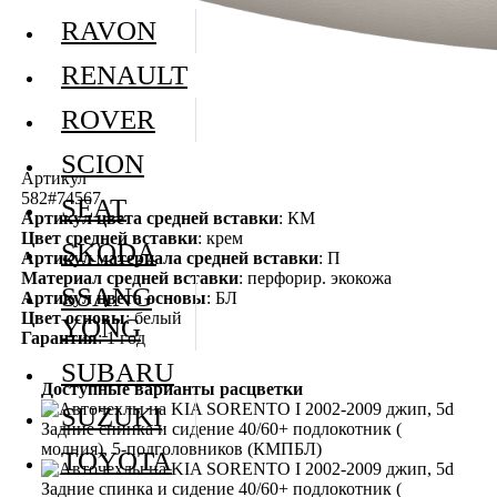
RAVON
RENAULT
ROVER
SCION
Артикул
582#74567
SEAT
Артикул цвета средней вставки
: КМ
Цвет средней вставки
: крем
SKODA
Артикул материала средней вставки
: П
Материал средней вставки
: перфорир. экокожа
SSANG
Артикул цвета основы
: БЛ
Цвет основы
: белый
YONG
Гарантия
: 1 год
SUBARU
Доступные варианты расцветки
SUZUKI
TOYOTA