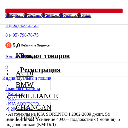
Фабрика по пошиву автомобильных чехлов
8 (800) 450-35-25
8 (495) 798-78-75
Каталог товаров
Вход
Пошив на заказ
0
Регистрация
AUDI
Индивидуальный пошив
BMW
Главная страница
›
Каталог
BRILLIANCE
›
KIA
›
KIA SORENTO
CHANGAN
›
I 2002-2009
›
Авточехлы на KIA SORENTO I 2002-2009 джип, 5d
CHERY
Задние спинка и сидение 40/60+ подлокотник ( молния), 5-
подголовников (КМПБЛ)