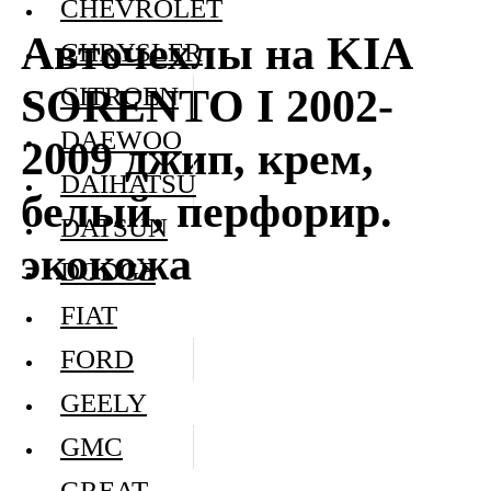
CHEVROLET
Авточехлы на KIA
CHRYSLER
SORENTO I 2002-
CITROEN
DAEWOO
2009 джип, крем,
DAIHATSU
белый, перфорир.
DATSUN
экокожа
DODGE
FIAT
FORD
GEELY
GMC
GREAT