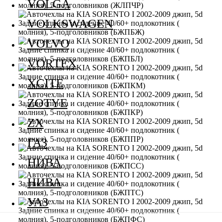
VOLGA
VOLKSWAGEN
VOLVO
VORTEX
XCITE
ZOTYE
ZX
ГАЗ
НИВА
НИВА
УАЗ