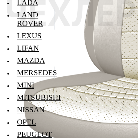
LADA
LAND
ROVER
LEXUS
LIFAN
MAZDA
MERSEDES
MINI
MITSUBISHI
NISSAN
OPEL
PEUGEOT