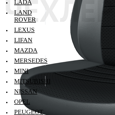
LADA
LAND
ROVER
LEXUS
LIFAN
MAZDA
MERSEDES
MINI
MITSUBISHI
NISSAN
OPEL
PEUGEOT