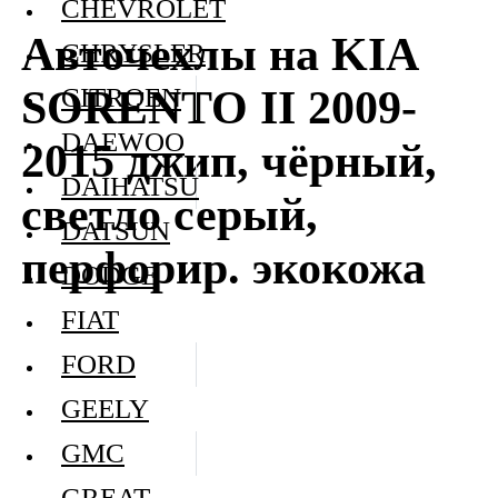
CHEVROLET
Авточехлы на KIA
CHRYSLER
SORENTO II 2009-
CITROEN
DAEWOO
2015 джип, чёрный,
DAIHATSU
светло серый,
DATSUN
перфорир. экокожа
DODGE
FIAT
FORD
GEELY
GMC
GREAT