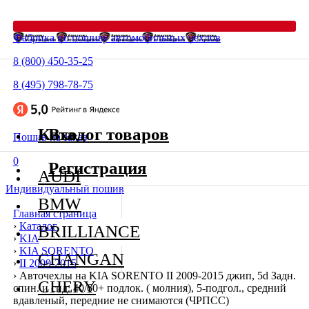
Фабрика по пошиву автомобильных чехлов
8 (800) 450-35-25
8 (495) 798-78-75
Каталог товаров
Вход
Пошив на заказ
0
Регистрация
AUDI
Индивидуальный пошив
BMW
Главная страница
›
Каталог
BRILLIANCE
›
KIA
›
KIA SORENTO
CHANGAN
›
II 2009-2015
›
Авточехлы на KIA SORENTO II 2009-2015 джип, 5d Задн.
CHERY
спин. и сид. 40/60+ подлок. ( молния), 5-подгол., средний
вдавленый, передние не снимаются (ЧРПСС)