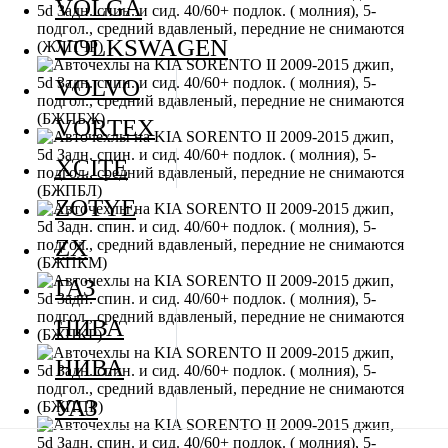
VOLGA
VOLKSWAGEN
VOLVO
VORTEX
XCITE
ZOTYE
ZX
ГАЗ
НИВА
НИВА
УАЗ