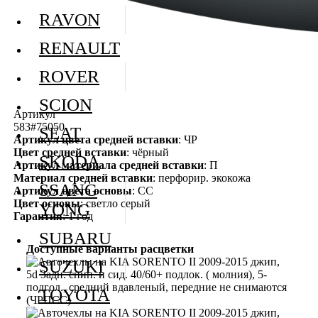
RAVON
RENAULT
ROVER
SCION
Артикул
583#75050
SEAT
Артикул цвета средней вставки
: ЧР
Цвет средней вставки
: чёрный
SKODA
Артикул материала средней вставки
: П
Материал средней вставки
: перфорир. экокожа
SSANG
Артикул цвета основы
: СС
Цвет основы
: светло серый
YONG
Гарантия
: 1 год
SUBARU
Доступные варианты расцветки
SUZUKI
TOYOTA